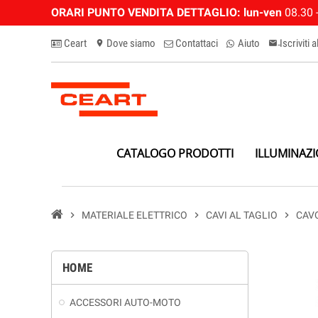
ORARI PUNTO VENDITA DETTAGLIO:
lun-ven
08.30 -
Ceart
Dove siamo
Contattaci
Aiuto
Iscriviti 
location_on
email-n
CATALOGO PRODOTTI
ILLUMINAZ
chevron_right
MATERIALE ELETTRICO
chevron_right
CAVI AL TAGLIO
chevron_right
CAVO
HOME
ACCESSORI AUTO-MOTO