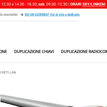
 12.30 e 14.30 - 18.30;
sab
. 09.00 -12.30 |
ORARI
SKY/LINKEM
:
alla newsletter
SEI UN AZIENDA? Vai al sito a dedicato
ewsletter
IONE
DUPLICAZIONE CHIAVI
DUPLICAZIONE RADIOCO
 RETI LAN