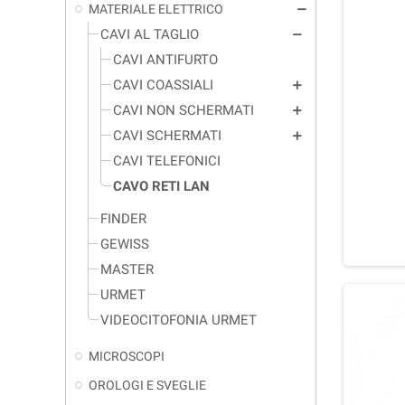
MATERIALE ELETTRICO
remove
CAVI AL TAGLIO
remove
CAVI ANTIFURTO
CAVI COASSIALI
add
CAVI NON SCHERMATI
add
CAVI SCHERMATI
add
CAVI TELEFONICI
CAVO RETI LAN
FINDER
GEWISS
MASTER
URMET
VIDEOCITOFONIA URMET
MICROSCOPI
OROLOGI E SVEGLIE