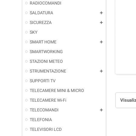
RADIOCOMANDI
SALDATURA
add
SICUREZZA
add
SKY
SMART HOME
add
SMARTWORKING
STAZIONI METEO
STRUMENTAZIONE
add
SUPPORTI TV
TELECAMERE MINI & MICRO
Visualiz
TELECAMERE Wi-Fi
TELECOMANDI
add
TELEFONIA
TELEVISORI LCD