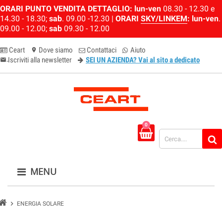
ORARI PUNTO VENDITA DETTAGLIO:
lun-ven
08.30 - 12.30 e
14.30 - 18.30;
sab
. 09.00 -12.30 |
ORARI
SKY/LINKEM
:
lun-ven
.
09.00 - 12.00;
sab
09.30 - 12.00
Ceart
Dove siamo
Contattaci
Aiuto
location_on
Iscriviti alla newsletter
SEI UN AZIENDA? Vai al sito a dedicato
email-newsletter
0
MENU
chevron_right
ENERGIA SOLARE