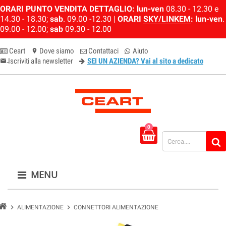
ORARI PUNTO VENDITA DETTAGLIO:
lun-ven
08.30 - 12.30 e
14.30 - 18.30;
sab
. 09.00 -12.30 |
ORARI
SKY/LINKEM
:
lun-ven
.
09.00 - 12.00;
sab
09.30 - 12.00
Ceart
Dove siamo
Contattaci
Aiuto
location_on
Iscriviti alla newsletter
SEI UN AZIENDA? Vai al sito a dedicato
email-newsletter
0
MENU
chevron_right
chevron_right
ALIMENTAZIONE
CONNETTORI ALIMENTAZIONE