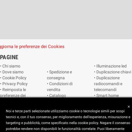
giorna le preferenze dei Cookies
PAGINE
• Chi siamo
• Illuminazione led
• Dove siamo
• Spedizione e
• Duplicazione chiavi
• Cookie Policy
consegna
• Duplicazione
• Privacy Policy
• Condizioni di
radiocomandi e
• Reimposta le
vendita
telecomandi
preferenze dei
• Catalogo
• Smart home
cookie
• Video sorveglianza
close
Noi e terze parti selezionate utilizziamo cookie o tecnologie simili per scopi
Copyright © 2025 CEART | Negozio di elettronica Torino
tecnici e, con il tuo consenso, per miglioramento dell’esperienza, misurazione e
targeting e pubblicità, come specificato nella cookie policy. Negare il consenso
potrebbe rendere non disponibili le funzionalità correlate. Puoi liberamente