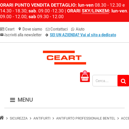
ORARI PUNTO VENDITA DETTAGLIO:
lun-ven
08.30 - 12.30 e
14.30 - 18.30;
sab
. 09.00 -12.30 |
ORARI
SKY/LINKEM
:
lun-ven
.
09.00 - 12.00;
sab
09.30 - 12.00
Ceart
Dove siamo
Contattaci
Aiuto
location_on
Iscriviti alla newsletter
SEI UN AZIENDA? Vai al sito a dedicato
email-newsletter
0
MENU
chevron_right
chevron_right
chevron_right
chevron_right
SICUREZZA
ANTIFURTI
ANTIFURTO PROFESSIONALE BENTEL
ACCE