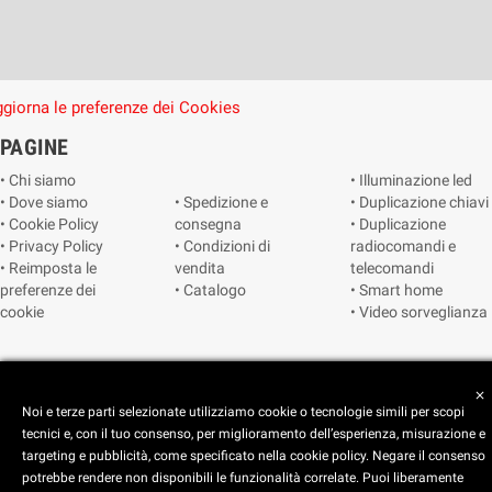
giorna le preferenze dei Cookies
PAGINE
• Chi siamo
• Illuminazione led
• Dove siamo
• Spedizione e
• Duplicazione chiavi
• Cookie Policy
consegna
• Duplicazione
• Privacy Policy
• Condizioni di
radiocomandi e
• Reimposta le
vendita
telecomandi
preferenze dei
• Catalogo
• Smart home
cookie
• Video sorveglianza
Copyright © 2025 CEART | Negozio di elettronica Torino
close
Noi e terze parti selezionate utilizziamo cookie o tecnologie simili per scopi
tecnici e, con il tuo consenso, per miglioramento dell’esperienza, misurazione e
targeting e pubblicità, come specificato nella cookie policy. Negare il consenso
potrebbe rendere non disponibili le funzionalità correlate. Puoi liberamente