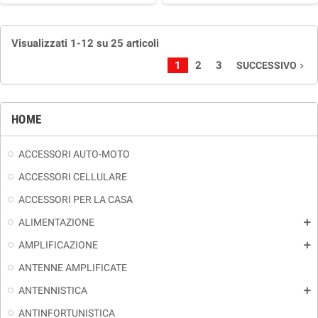
Visualizzati 1-12 su 25 articoli
1
2
3
SUCCESSIVO
navigate_next
HOME
ACCESSORI AUTO-MOTO
ACCESSORI CELLULARE
ACCESSORI PER LA CASA
ALIMENTAZIONE
add
AMPLIFICAZIONE
add
ANTENNE AMPLIFICATE
ANTENNISTICA
add
ANTINFORTUNISTICA