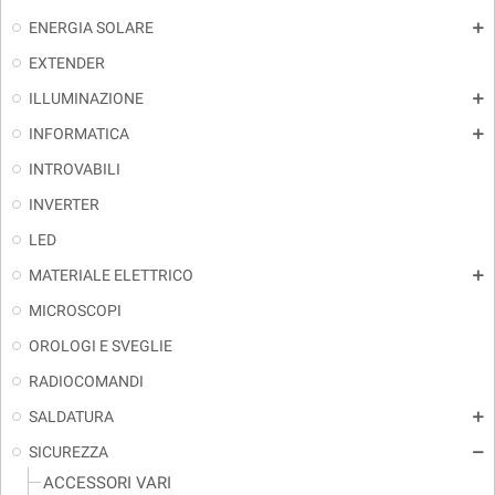
ENERGIA SOLARE
add
EXTENDER
ILLUMINAZIONE
add
INFORMATICA
add
INTROVABILI
INVERTER
LED
MATERIALE ELETTRICO
add
MICROSCOPI
OROLOGI E SVEGLIE
RADIOCOMANDI
SALDATURA
add
SICUREZZA
remove
ACCESSORI VARI