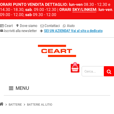
ORARI PUNTO VENDITA DETTAGLIO:
lun-ven
08.30 - 12.30 e
14.30 - 18.30;
sab
. 09.00 -12.30 |
ORARI
SKY/LINKEM
:
lun-ven
.
09.00 - 12.00;
sab
09.30 - 12.00
Ceart
Dove siamo
Contattaci
Aiuto
location_on
Iscriviti alla newsletter
SEI UN AZIENDA? Vai al sito a dedicato
email-newsletter
0
MENU
chevron_right
chevron_right
BATTERIE
BATTERIE AL LITIO