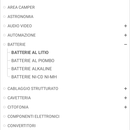
AREA CAMPER
ASTRONOMIA
AUDIO VIDEO
add
AUTOMAZIONE
add
BATTERIE
remove
BATTERIE AL LITIO
BATTERIE AL PIOMBO
BATTERIE ALKALINE
BATTERIE NI-CD NI-MH
CABLAGGIO STRUTTURATO
add
CAVETTERIA
add
CITOFONIA
add
COMPONENTI ELETTRONICI
CONVERTITORI