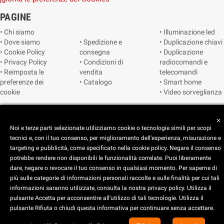
PAGINE
• Chi siamo
• Illuminazione led
• Dove siamo
• Spedizione e
• Duplicazione chiavi
• Cookie Policy
consegna
• Duplicazione
• Privacy Policy
• Condizioni di
radiocomandi e
• Reimposta le
vendita
telecomandi
preferenze dei
• Catalogo
• Smart home
cookie
• Video sorveglianza
Copyright © 2025 CEART | Negozio di elettronica Torino
close
Noi e terze parti selezionate utilizziamo cookie o tecnologie simili per scopi
tecnici e, con il tuo consenso, per miglioramento dell’esperienza, misurazione e
targeting e pubblicità, come specificato nella cookie policy. Negare il consenso
potrebbe rendere non disponibili le funzionalità correlate. Puoi liberamente
dare, negare o revocare il tuo consenso in qualsiasi momento. Per saperne di
più sulle categorie di informazioni personali raccolte e sulle finalità per cui tali
x
C.E.A.R.T. Elettronica
informazioni saranno utilizzate, consulta la nostra privacy policy. Utilizza il
4.5
star
star
star
star
star_half
pulsante Accetta per acconsentire all’utilizzo di tali tecnologie. Utilizza il
pulsante Rifiuta o chiudi questa informativa per continuare senza accettare.
Basato su
914
recensioni