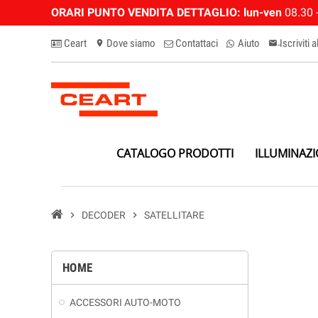
ORARI PUNTO VENDITA DETTAGLIO:
lun-ven
08.30 -
Ceart
Dove siamo
Contattaci
Aiuto
Iscriviti 
location_on
email-n
CATALOGO PRODOTTI
ILLUMINAZ
chevron_right
DECODER
chevron_right
SATELLITARE
HOME
ACCESSORI AUTO-MOTO