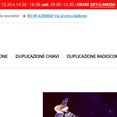
 12.30 e 14.30 - 18.30;
sab
. 09.00 -12.30 |
ORARI
SKY/LINKEM
:
alla newsletter
SEI UN AZIENDA? Vai al sito a dedicato
ewsletter
IONE
DUPLICAZIONE CHIAVI
DUPLICAZIONE RADIOCO