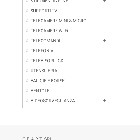
STRUMENTAZIONE
add
SUPPORTI TV
TELECAMERE MINI & MICRO
TELECAMERE Wi-Fi
TELECOMANDI
add
TELEFONIA
TELEVISORI LCD
UTENSILERIA
VALIGIE E BORSE
VENTOLE
VIDEOSORVEGLIANZA
add
C.E.A.R.T. SRL