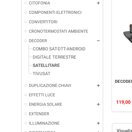
CITOFONIA
add
COMPONENTI ELETTRONICI
CONVERTITORI
CRONOTERMOSTATI AMBIENTE
DECODER
remove
COMBO SAT-DTT-ANDROID
DIGITALE TERRESTRE
SATELLITARE
TIVUSAT
DECODER
DUPLICAZIONE CHIAVI
add
EFFETTI LUCE
119,00
ENERGIA SOLARE
add
EXTENDER
ILLUMINAZIONE
add
Visualiz