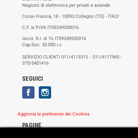
Negozio di elettronica per privati e aziende
Corso Francia, 18 - 10093 Collegno (TO) - ITALY
C.F. ie P.IVA IT09249530016
Iscriz. R.I. di To IT09249530016
Cap.Soc. 30.000 i.v.
SERVIZIO CLIENTI 011/4113315 - 011/4117965 -
375/5401416
SEGUICI
Facebook
Instagram
Aggiorna le preferenze dei Cookies
PAGINE
• Chi siamo