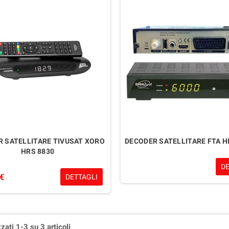
 SATELLITARE TIVUSAT XORO
DECODER SATELLITARE FTA H
HRS 8830
D
 €
DETTAGLI
zati 1-3 su 3 articoli