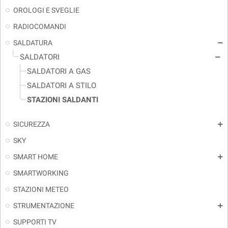
OROLOGI E SVEGLIE
RADIOCOMANDI
SALDATURA
remove
SALDATORI
remove
SALDATORI A GAS
SALDATORI A STILO
STAZIONI SALDANTI
SICUREZZA
add
SKY
SMART HOME
add
SMARTWORKING
STAZIONI METEO
STRUMENTAZIONE
add
SUPPORTI TV