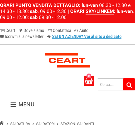
ORARI PUNTO VENDITA DETTAGLIO:
lun-ven
08.30 - 12.30 e
14.30 - 18.30;
sab
. 09.00 -12.30 |
ORARI
SKY/LINKEM
:
lun-ven
.
09.00 - 12.00;
sab
09.30 - 12.00
Ceart
Dove siamo
Contattaci
Aiuto
location_on
Iscriviti alla newsletter
SEI UN AZIENDA? Vai al sito a dedicato
email-newsletter
0
MENU
chevron_right
chevron_right
chevron_right
SALDATURA
SALDATORI
STAZIONI SALDANTI