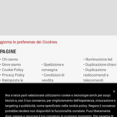
giorna le preferenze dei Cookies
PAGINE
• Chi siamo
• Illuminazione led
• Dove siamo
• Spedizione e
• Duplicazione chiavi
• Cookie Policy
consegna
• Duplicazione
• Privacy Policy
• Condizioni di
radiocomandi e
• Reimposta le
vendita
telecomandi
preferenze dei
• Catalogo
• Smart home
cookie
• Video sorveglianza
close
Noi e terze parti selezionate utilizziamo cookie o tecnologie simili per scopi
tecnici e, con il tuo consenso, per miglioramento dell’esperienza, misurazione e
Copyright © 2025 CEART | Negozio di elettronica Torino
targeting e pubblicità, come specificato nella cookie policy. Negare il consenso
potrebbe rendere non disponibili le funzionalità correlate. Puoi liberamente
dare, negare o revocare il tuo consenso in qualsiasi momento. Per saperne di