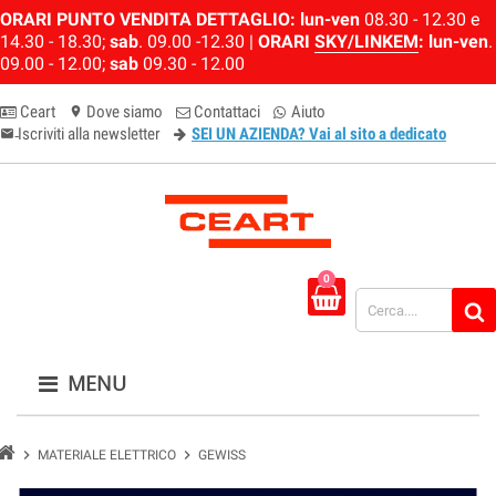
ORARI PUNTO VENDITA DETTAGLIO:
lun-ven
08.30 - 12.30 e
14.30 - 18.30;
sab
. 09.00 -12.30 |
ORARI
SKY/LINKEM
:
lun-ven
.
09.00 - 12.00;
sab
09.30 - 12.00
Ceart
Dove siamo
Contattaci
Aiuto
location_on
Iscriviti alla newsletter
SEI UN AZIENDA? Vai al sito a dedicato
email-newsletter
0
MENU
chevron_right
chevron_right
MATERIALE ELETTRICO
GEWISS