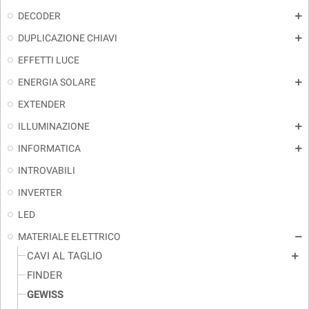
DECODER
add
DUPLICAZIONE CHIAVI
add
EFFETTI LUCE
ENERGIA SOLARE
add
EXTENDER
ILLUMINAZIONE
add
INFORMATICA
add
INTROVABILI
INVERTER
LED
MATERIALE ELETTRICO
remove
CAVI AL TAGLIO
add
FINDER
GEWISS