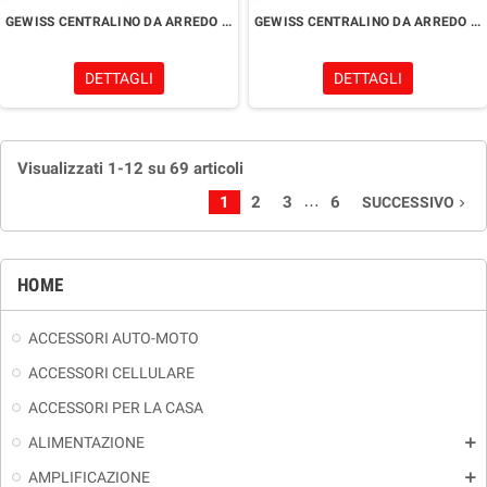
GEWISS CENTRALINO DA ARREDO CON PARETI LISCE 12 MODULI
GEWISS CENTRALINO DA ARREDO CON PARETI LISCE 8MODULI
DETTAGLI
DETTAGLI
Visualizzati 1-12 su 69 articoli
…
1
2
3
6
SUCCESSIVO
navigate_next
HOME
ACCESSORI AUTO-MOTO
ACCESSORI CELLULARE
ACCESSORI PER LA CASA
ALIMENTAZIONE
add
AMPLIFICAZIONE
add