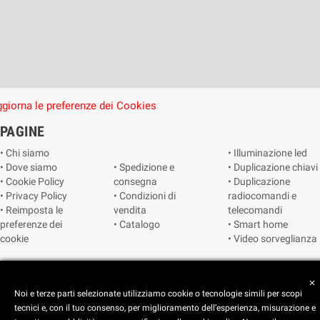
giorna le preferenze dei Cookies
PAGINE
• Chi siamo
• Illuminazione led
• Dove siamo
• Spedizione e
• Duplicazione chiavi
• Cookie Policy
consegna
• Duplicazione
• Privacy Policy
• Condizioni di
radiocomandi e
• Reimposta le
vendita
telecomandi
preferenze dei
• Catalogo
• Smart home
cookie
• Video sorveglianza
Copyright © 2025 CEART | Negozio di elettronica Torino
close
Noi e terze parti selezionate utilizziamo cookie o tecnologie simili per scopi
tecnici e, con il tuo consenso, per miglioramento dell’esperienza, misurazione e