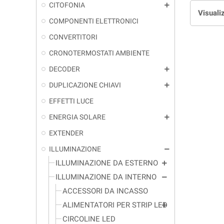
CITOFONIA
add
Visualiz
COMPONENTI ELETTRONICI
CONVERTITORI
CRONOTERMOSTATI AMBIENTE
DECODER
add
DUPLICAZIONE CHIAVI
add
EFFETTI LUCE
ENERGIA SOLARE
add
EXTENDER
ILLUMINAZIONE
remove
ILLUMINAZIONE DA ESTERNO
add
ILLUMINAZIONE DA INTERNO
remove
ACCESSORI DA INCASSO
ALIMENTATORI PER STRIP LED
add
CIRCOLINE LED