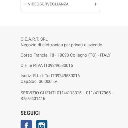
VIDEOSORVEGLIANZA
add
C.E.A.R.T. SRL
Negozio di elettronica per privati e aziende
Corso Francia, 18 - 10093 Collegno (TO) - ITALY
C.F. ie P.IVA IT09249530016
Iscriz. R.I. di To IT09249530016
Cap.Soc. 30.000 i.v.
SERVIZIO CLIENTI 011/4113315 - 011/4117965 -
375/5401416
SEGUICI
Facebook
Instagram