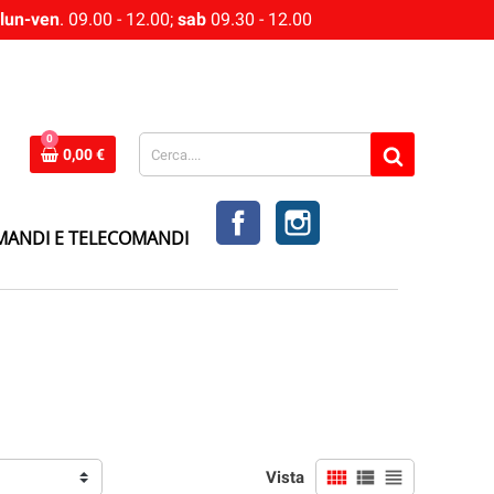
lun-ven
. 09.00 - 12.00;
sab
09.30 - 12.00
0
0,00 €
FACEBOOK
INSTAGRAM
MANDI E TELECOMANDI
view_comfy
view_list
view_headline
Vista