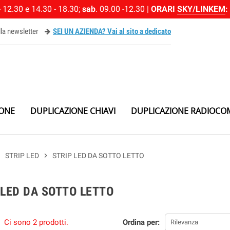
 12.30 e 14.30 - 18.30;
sab
. 09.00 -12.30 |
ORARI
SKY/LINKEM
:
alla newsletter
SEI UN AZIENDA? Vai al sito a dedicato
ewsletter
IONE
DUPLICAZIONE CHIAVI
DUPLICAZIONE RADIOCO
right
STRIP LED
chevron_right
STRIP LED DA SOTTO LETTO
 LED DA SOTTO LETTO
Ci sono 2 prodotti.
Ordina per:
Rilevanza