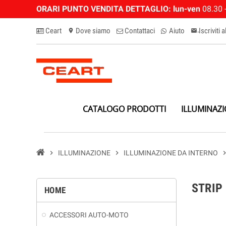
ORARI PUNTO VENDITA DETTAGLIO:
lun-ven
08.30 -
Ceart
Dove siamo
Contattaci
Aiuto
Iscriviti 
location_on
email-n
CATALOGO PRODOTTI
ILLUMINAZ
chevron_right
ILLUMINAZIONE
chevron_right
ILLUMINAZIONE DA INTERNO
chevron_
STRIP
HOME
ACCESSORI AUTO-MOTO