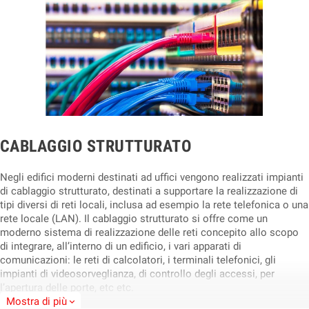
CABLAGGIO STRUTTURATO
Negli edifici moderni destinati ad uffici vengono realizzati impianti
di cablaggio strutturato, destinati a supportare la realizzazione di
tipi diversi di reti locali, inclusa ad esempio la rete telefonica o una
rete locale (LAN). Il cablaggio strutturato si offre come un
moderno sistema di realizzazione delle reti concepito allo scopo
di integrare, all’interno di un edificio, i vari apparati di
comunicazioni: le reti di calcolatori, i terminali telefonici, gli
impianti di videosorveglianza, di controllo degli accessi, per
l’apertura delle porte, etc etc.
Mostra di più
expand_more
Il cablaggio strutturato è l’insieme di tutti i componenti passivi