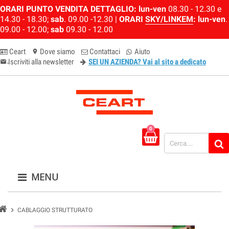
ORARI PUNTO VENDITA DETTAGLIO:
lun-ven
08.30 - 12.30 e
14.30 - 18.30;
sab
. 09.00 -12.30 |
ORARI
SKY/LINKEM
:
lun-ven
.
09.00 - 12.00;
sab
09.30 - 12.00
Ceart
Dove siamo
Contattaci
Aiuto
location_on
Iscriviti alla newsletter
SEI UN AZIENDA? Vai al sito a dedicato
email-newsletter
0
MENU
chevron_right
CABLAGGIO STRUTTURATO