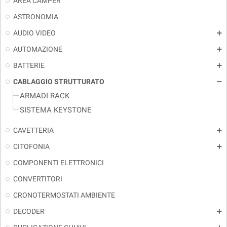
AREA CAMPER
ASTRONOMIA
AUDIO VIDEO
add
AUTOMAZIONE
add
BATTERIE
add
CABLAGGIO STRUTTURATO
remove
ARMADI RACK
SISTEMA KEYSTONE
CAVETTERIA
add
CITOFONIA
add
COMPONENTI ELETTRONICI
CONVERTITORI
CRONOTERMOSTATI AMBIENTE
DECODER
add