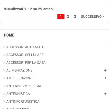
Visualizzati 1-12 su 29 articoli
1
2
3
SUCCESSIVO
navigate_next
HOME
ACCESSORI AUTO-MOTO
ACCESSORI CELLULARE
ACCESSORI PER LA CASA
ALIMENTAZIONE
add
AMPLIFICAZIONE
add
ANTENNE AMPLIFICATE
ANTENNISTICA
add
ANTINFORTUNISTICA