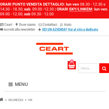
ORARI PUNTO VENDITA DETTAGLIO:
lun-ven
08.30 - 12.30 e
14.30 - 18.30;
sab
. 09.00 -12.30 |
ORARI
SKY/LINKEM
:
lun-ven
.
09.00 - 12.00;
sab
09.30 - 12.00
Ceart
Dove siamo
Contattaci
Aiuto
location_on
Iscriviti alla newsletter
SEI UN AZIENDA? Vai al sito a dedicato
email-newsletter
0
MENU
chevron_right
chevron_right
SICUREZZA
HR