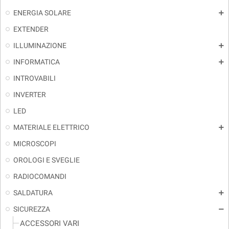
ENERGIA SOLARE
add
EXTENDER
ILLUMINAZIONE
add
INFORMATICA
add
INTROVABILI
INVERTER
LED
MATERIALE ELETTRICO
add
MICROSCOPI
OROLOGI E SVEGLIE
RADIOCOMANDI
SALDATURA
add
SICUREZZA
remove
ACCESSORI VARI