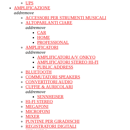
UPS
AMPLIFICAZIONE
add
remove
ACCESSORI PER STRUMENTI MUSICALI
ALTOPARLANTI CIARE
add
remove
CAR
HOME
PROFESSIONAL
AMPLIFICATORI
add
remove
AMPLIFICATORI A/V ONKYO
AMPLIFICATORI STEREO HI-FI
PUBLIC ADDRESS
BLUETOOTH
COMMUTATORI SPEAKERS
CONVERTITORI AUDIO
CUFFIE & AURICOLARI
add
remove
SENNHEISER
HI-FI STEREO
MEGAFONI
MICROFONI
MIXER
PUNTINE PER GIRADISCHI
REGISTRATORI DIGITALI