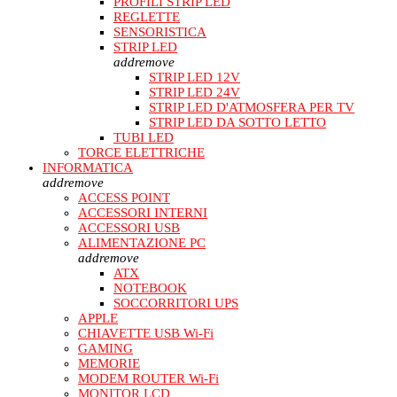
PROFILI STRIP LED
REGLETTE
SENSORISTICA
STRIP LED
add
remove
STRIP LED 12V
STRIP LED 24V
STRIP LED D'ATMOSFERA PER TV
STRIP LED DA SOTTO LETTO
TUBI LED
TORCE ELETTRICHE
INFORMATICA
add
remove
ACCESS POINT
ACCESSORI INTERNI
ACCESSORI USB
ALIMENTAZIONE PC
add
remove
ATX
NOTEBOOK
SOCCORRITORI UPS
APPLE
CHIAVETTE USB Wi-Fi
GAMING
MEMORIE
MODEM ROUTER Wi-Fi
MONITOR LCD