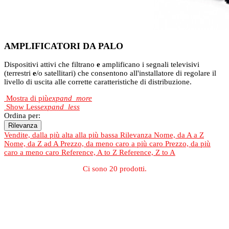
AMPLIFICATORI DA PALO
Dispositivi attivi che filtrano
e
amplificano i segnali televisivi
(terrestri
e
/o satellitari) che consentono all'installatore di regolare il
livello di uscita alle corrette caratteristiche di distribuzione.
Mostra di più
expand_more
Show Less
expand_less
Ordina per:
Rilevanza
Vendite, dalla più alta alla più bassa
Rilevanza
Nome, da A a Z
Nome, da Z ad A
Prezzo, da meno caro a più caro
Prezzo, da più
caro a meno caro
Reference, A to Z
Reference, Z to A
Ci sono 20 prodotti.