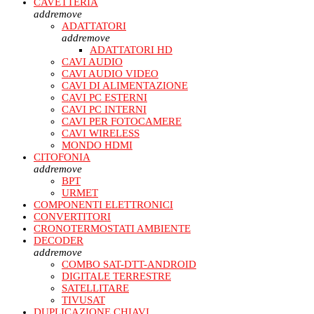
CAVETTERIA
add
remove
ADATTATORI
add
remove
ADATTATORI HD
CAVI AUDIO
CAVI AUDIO VIDEO
CAVI DI ALIMENTAZIONE
CAVI PC ESTERNI
CAVI PC INTERNI
CAVI PER FOTOCAMERE
CAVI WIRELESS
MONDO HDMI
CITOFONIA
add
remove
BPT
URMET
COMPONENTI ELETTRONICI
CONVERTITORI
CRONOTERMOSTATI AMBIENTE
DECODER
add
remove
COMBO SAT-DTT-ANDROID
DIGITALE TERRESTRE
SATELLITARE
TIVUSAT
DUPLICAZIONE CHIAVI