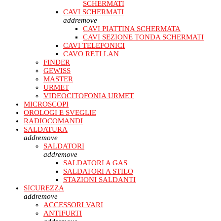
SCHERMATI
CAVI SCHERMATI
add
remove
CAVI PIATTINA SCHERMATA
CAVI SEZIONE TONDA SCHERMATI
CAVI TELEFONICI
CAVO RETI LAN
FINDER
GEWISS
MASTER
URMET
VIDEOCITOFONIA URMET
MICROSCOPI
OROLOGI E SVEGLIE
RADIOCOMANDI
SALDATURA
add
remove
SALDATORI
add
remove
SALDATORI A GAS
SALDATORI A STILO
STAZIONI SALDANTI
SICUREZZA
add
remove
ACCESSORI VARI
ANTIFURTI