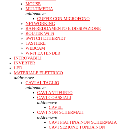
MOUSE
MULTIMEDIA
add
remove
CUFFIE CON MICROFONO
NETWORKING
RAFFREDDAMENTO E DISSIPAZIONE
ROUTER Wi-Fi
SWITCH ETHERNET
TASTIERE
WEBCAM
WI-FI EXTENDER
INTROVABILI
INVERTER
LED
MATERIALE ELETTRICO
add
remove
CAVI AL TAGLIO
add
remove
CAVI ANTIFURTO
CAVI COASSIALI
add
remove
CAVEL
CAVI NON SCHERMATI
add
remove
CAVI PIATTINA NON SCHERMATA
CAVI SEZIONE TONDA NON