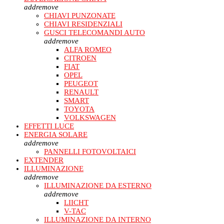
add
remove
CHIAVI PUNZONATE
CHIAVI RESIDENZIALI
GUSCI TELECOMANDI AUTO
add
remove
ALFA ROMEO
CITROEN
FIAT
OPEL
PEUGEOT
RENAULT
SMART
TOYOTA
VOLKSWAGEN
EFFETTI LUCE
ENERGIA SOLARE
add
remove
PANNELLI FOTOVOLTAICI
EXTENDER
ILLUMINAZIONE
add
remove
ILLUMINAZIONE DA ESTERNO
add
remove
LIICHT
V-TAC
ILLUMINAZIONE DA INTERNO