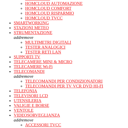
HOMCLOUD AUTOMAZIONE
HOMCLOUD COMFORT
HOMCLOUD RISPARMIO
HOMCLOUD TVCC
SMARTWORKING
STAZIONI METEO
STRUMENTAZIONE
add
remove
MULTIMETRI DIGITALI
TESTER ANALOGICI
TESTER RETI LAN
SUPPORTI TV
TELECAMERE MINI & MICRO
TELECAMERE Wi-Fi
TELECOMANDI
add
remove
TELECOMANDI PER CONDIZIONATORI
TELECOMANDI PER TV VCR DVD HI-FI
TELEFONIA
TELEVISORI LCD
UTENSILERIA
VALIGIE E BORSE
VENTOLE
VIDEOSORVEGLIANZA
add
remove
ACCESSORI TVCC