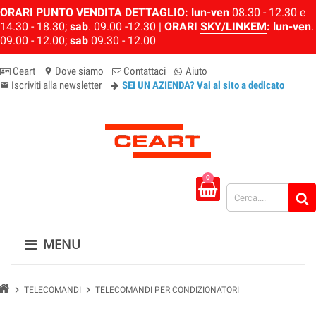
ORARI PUNTO VENDITA DETTAGLIO:
lun-ven
08.30 - 12.30 e
14.30 - 18.30;
sab
. 09.00 -12.30 |
ORARI
SKY/LINKEM
:
lun-ven
.
09.00 - 12.00;
sab
09.30 - 12.00
Ceart
Dove siamo
Contattaci
Aiuto
location_on
Iscriviti alla newsletter
SEI UN AZIENDA? Vai al sito a dedicato
email-newsletter
0
MENU
chevron_right
chevron_right
TELECOMANDI
TELECOMANDI PER CONDIZIONATORI