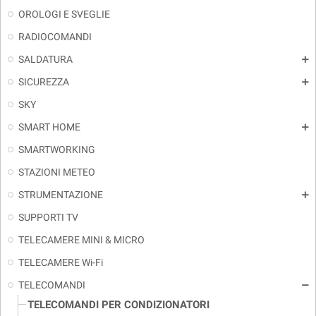
OROLOGI E SVEGLIE
RADIOCOMANDI
SALDATURA
add
SICUREZZA
add
SKY
SMART HOME
add
SMARTWORKING
STAZIONI METEO
STRUMENTAZIONE
add
SUPPORTI TV
TELECAMERE MINI & MICRO
TELECAMERE Wi-Fi
TELECOMANDI
remove
TELECOMANDI PER CONDIZIONATORI