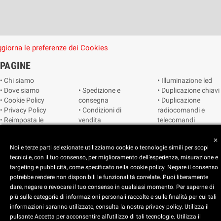
giorna le preferenze dei Cookies
PAGINE
• Chi siamo
• Illuminazione led
• Dove siamo
• Spedizione e
• Duplicazione chiavi
• Cookie Policy
consegna
• Duplicazione
• Privacy Policy
• Condizioni di
radiocomandi e
• Reimposta le
vendita
telecomandi
preferenze dei
• Catalogo
• Smart home
cookie
• Video sorveglianza
close
Noi e terze parti selezionate utilizziamo cookie o tecnologie simili per scopi
tecnici e, con il tuo consenso, per miglioramento dell’esperienza, misurazione e
Copyright © 2025 CEART | Negozio di elettronica Torino
targeting e pubblicità, come specificato nella cookie policy. Negare il consenso
potrebbe rendere non disponibili le funzionalità correlate. Puoi liberamente
dare, negare o revocare il tuo consenso in qualsiasi momento. Per saperne di
più sulle categorie di informazioni personali raccolte e sulle finalità per cui tali
x
C.E.A.R.T. Elettronica
informazioni saranno utilizzate, consulta la nostra privacy policy. Utilizza il
4.5
star
star
star
star
star_half
pulsante Accetta per acconsentire all’utilizzo di tali tecnologie. Utilizza il