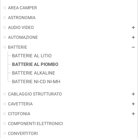
AREA CAMPER
ASTRONOMIA
AUDIO VIDEO
add
AUTOMAZIONE
add
BATTERIE
remove
BATTERIE AL LITIO
BATTERIE AL PIOMBO
BATTERIE ALKALINE
BATTERIE NI-CD NI-MH
CABLAGGIO STRUTTURATO
add
CAVETTERIA
add
CITOFONIA
add
COMPONENTI ELETTRONICI
CONVERTITORI