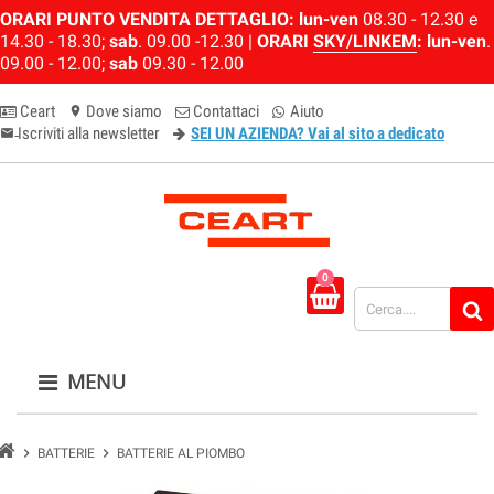
ORARI PUNTO VENDITA DETTAGLIO:
lun-ven
08.30 - 12.30 e
14.30 - 18.30;
sab
. 09.00 -12.30 |
ORARI
SKY/LINKEM
:
lun-ven
.
09.00 - 12.00;
sab
09.30 - 12.00
Ceart
Dove siamo
Contattaci
Aiuto
location_on
Iscriviti alla newsletter
SEI UN AZIENDA? Vai al sito a dedicato
email-newsletter
0
MENU
chevron_right
chevron_right
BATTERIE
BATTERIE AL PIOMBO