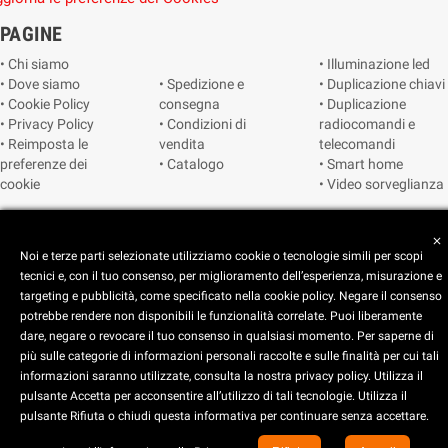
PAGINE
• Chi siamo
• Illuminazione led
• Dove siamo
• Spedizione e
• Duplicazione chiavi
• Cookie Policy
consegna
• Duplicazione
• Privacy Policy
• Condizioni di
radiocomandi e
• Reimposta le
vendita
telecomandi
preferenze dei
• Catalogo
• Smart home
cookie
• Video sorveglianza
Copyright © 2025 CEART | Negozio di elettronica Torino
close
Noi e terze parti selezionate utilizziamo cookie o tecnologie simili per scopi
tecnici e, con il tuo consenso, per miglioramento dell’esperienza, misurazione e
targeting e pubblicità, come specificato nella cookie policy. Negare il consenso
potrebbe rendere non disponibili le funzionalità correlate. Puoi liberamente
dare, negare o revocare il tuo consenso in qualsiasi momento. Per saperne di
più sulle categorie di informazioni personali raccolte e sulle finalità per cui tali
x
C.E.A.R.T. Elettronica
informazioni saranno utilizzate, consulta la nostra privacy policy. Utilizza il
4.5
star
star
star
star
star_half
pulsante Accetta per acconsentire all’utilizzo di tali tecnologie. Utilizza il
pulsante Rifiuta o chiudi questa informativa per continuare senza accettare.
Basato su
914
recensioni