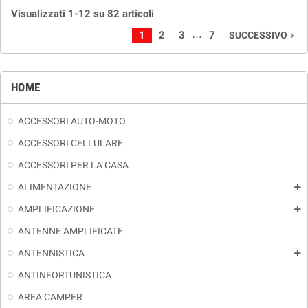
Visualizzati 1-12 su 82 articoli
…
1
2
3
7
SUCCESSIVO
navigate_next
HOME
ACCESSORI AUTO-MOTO
ACCESSORI CELLULARE
ACCESSORI PER LA CASA
ALIMENTAZIONE
add
AMPLIFICAZIONE
add
ANTENNE AMPLIFICATE
ANTENNISTICA
add
ANTINFORTUNISTICA
AREA CAMPER