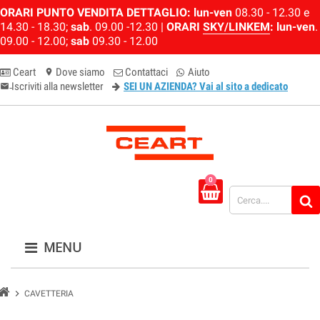
ORARI PUNTO VENDITA DETTAGLIO:
lun-ven
08.30 - 12.30 e
14.30 - 18.30;
sab
. 09.00 -12.30 |
ORARI
SKY/LINKEM
:
lun-ven
.
09.00 - 12.00;
sab
09.30 - 12.00
Ceart
Dove siamo
Contattaci
Aiuto
location_on
Iscriviti alla newsletter
SEI UN AZIENDA? Vai al sito a dedicato
email-newsletter
0
MENU
chevron_right
CAVETTERIA