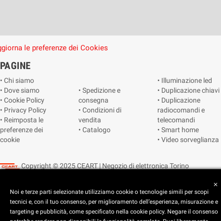
giorna le preferenze dei Cookies
PAGINE
• Chi siamo
• Illuminazione led
• Dove siamo
• Spedizione e
• Duplicazione chiavi
• Cookie Policy
consegna
• Duplicazione
• Privacy Policy
• Condizioni di
radiocomandi e
• Reimposta le
vendita
telecomandi
preferenze dei
• Catalogo
• Smart home
cookie
• Video sorveglianza
Copyright © 2025 CEART | Negozio di elettronica Torino
close
Noi e terze parti selezionate utilizziamo cookie o tecnologie simili per scopi
tecnici e, con il tuo consenso, per miglioramento dell’esperienza, misurazione e
targeting e pubblicità, come specificato nella cookie policy. Negare il consenso