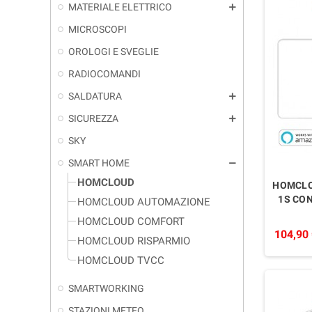
MATERIALE ELETTRICO
add
MICROSCOPI
OROLOGI E SVEGLIE
RADIOCOMANDI
SALDATURA
add
SICUREZZA
add
SKY
SMART HOME
remove
HOMCLOUD
HOMCLO
1S CO
HOMCLOUD AUTOMAZIONE
HOMCLOUD COMFORT
104,90
HOMCLOUD RISPARMIO
HOMCLOUD TVCC
SMARTWORKING
STAZIONI METEO