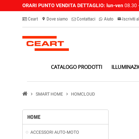
ORARI PUNTO VENDITA DETTAGLIO:
lun-ven
08.30 -
Ceart
Dove siamo
Contattaci
Aiuto
Iscriviti 
location_on
email-n
CATALOGO PRODOTTI
ILLUMINAZ
chevron_right
SMART HOME
chevron_right
HOMCLOUD
HOME
ACCESSORI AUTO-MOTO