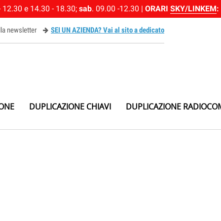
 12.30 e 14.30 - 18.30;
sab
. 09.00 -12.30 |
ORARI
SKY/LINKEM
:
alla newsletter
SEI UN AZIENDA? Vai al sito a dedicato
ewsletter
IONE
DUPLICAZIONE CHIAVI
DUPLICAZIONE RADIOCO