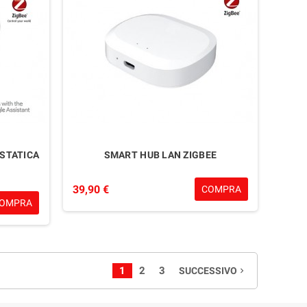
STATICA
SMART HUB LAN ZIGBEE
39,90 €
COMPRA
OMPRA
1
2
3
SUCCESSIVO
navigate_next