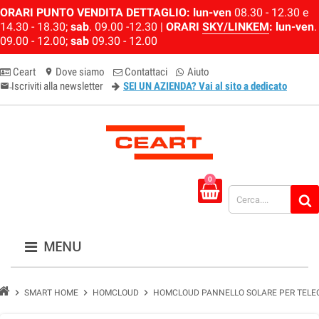
ORARI PUNTO VENDITA DETTAGLIO:
lun-ven
08.30 - 12.30 e
14.30 - 18.30;
sab
. 09.00 -12.30 |
ORARI
SKY/LINKEM
:
lun-ven
.
09.00 - 12.00;
sab
09.30 - 12.00
Ceart
Dove siamo
Contattaci
Aiuto
location_on
Iscriviti alla newsletter
SEI UN AZIENDA? Vai al sito a dedicato
email-newsletter
0
MENU
chevron_right
chevron_right
chevron_right
SMART HOME
HOMCLOUD
HOMCLOUD PANNELLO SOLARE PER TEL