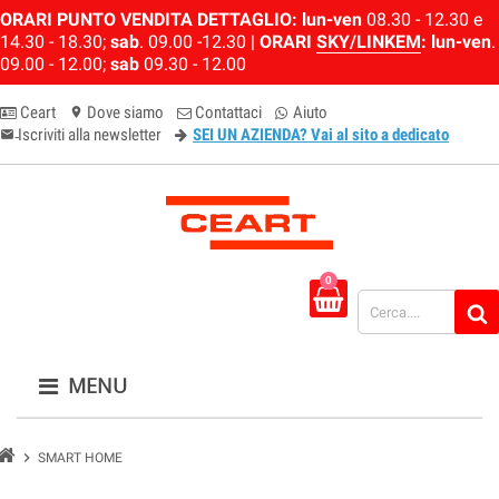
ORARI PUNTO VENDITA DETTAGLIO:
lun-ven
08.30 - 12.30 e
14.30 - 18.30;
sab
. 09.00 -12.30 |
ORARI
SKY/LINKEM
:
lun-ven
.
09.00 - 12.00;
sab
09.30 - 12.00
Ceart
Dove siamo
Contattaci
Aiuto
location_on
Iscriviti alla newsletter
SEI UN AZIENDA? Vai al sito a dedicato
email-newsletter
0
MENU
chevron_right
SMART HOME