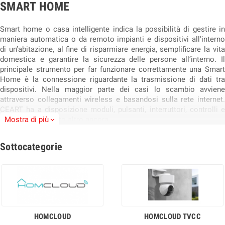
SMART HOME
Smart home o casa intelligente indica la possibilità di gestire in
maniera automatica o da remoto impianti e dispositivi all’interno
di un’abitazione, al fine di risparmiare energia, semplificare la vita
domestica e garantire la sicurezza delle persone all’interno. Il
principale strumento per far funzionare correttamente una Smart
Home è la connessione riguardante la trasmissione di dati tra
dispositivi. Nella maggior parte dei casi lo scambio avviene
attraverso collegamenti wireless e basandosi sulla rete internet.
CEART ha a disposizione moduli, pulsanti, interruttori, controlli e
dimmer led e molto altro ancora…
Mostra di più
expand_more
Sottocategorie
HOMCLOUD
HOMCLOUD TVCC