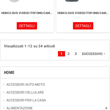
HOMCLOUD VIDEOCITOFONO/CAMPANELLO
HOMCLOUD VIDEOCITOFONO/CAMPANELLO WIFI 7S OUTDOOR
DETTAGLI
DETTAGLI
Visualizzati 1-12 su 34 articoli
1
2
3
SUCCESSIVO
navigate_next
HOME
ACCESSORI AUTO-MOTO
ACCESSORI CELLULARE
ACCESSORI PER LA CASA
ALIMENTAZIONE
add