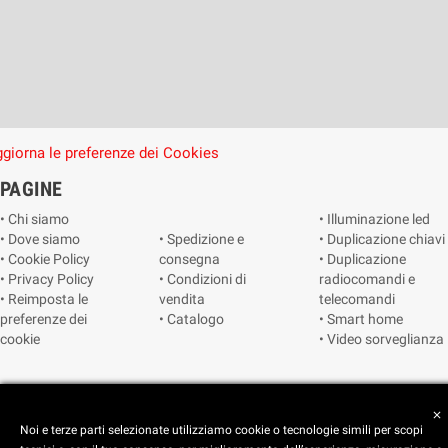
giorna le preferenze dei Cookies
PAGINE
• Chi siamo
• Illuminazione led
• Dove siamo
• Spedizione e
• Duplicazione chiavi
• Cookie Policy
consegna
• Duplicazione
• Privacy Policy
• Condizioni di
radiocomandi e
• Reimposta le
vendita
telecomandi
preferenze dei
• Catalogo
• Smart home
cookie
• Video sorveglianza
Copyright © 2025 CEART | Negozio di elettronica Torino
close
Noi e terze parti selezionate utilizziamo cookie o tecnologie simili per scopi