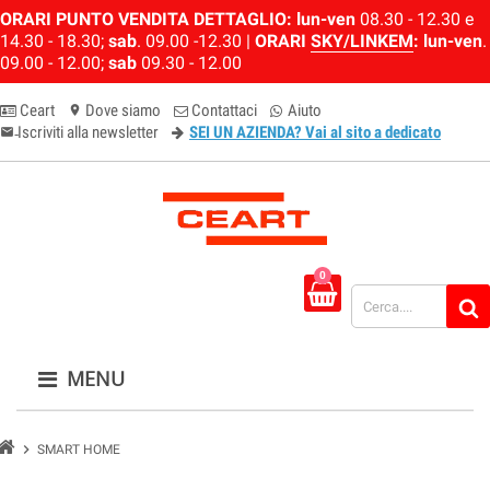
ORARI PUNTO VENDITA DETTAGLIO:
lun-ven
08.30 - 12.30 e
14.30 - 18.30;
sab
. 09.00 -12.30 |
ORARI
SKY/LINKEM
:
lun-ven
.
09.00 - 12.00;
sab
09.30 - 12.00
Ceart
Dove siamo
Contattaci
Aiuto
location_on
Iscriviti alla newsletter
SEI UN AZIENDA? Vai al sito a dedicato
email-newsletter
0
MENU
chevron_right
SMART HOME