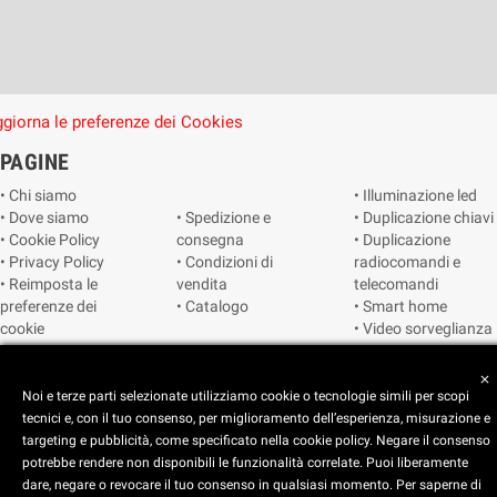
giorna le preferenze dei Cookies
PAGINE
• Chi siamo
• Illuminazione led
• Dove siamo
• Spedizione e
• Duplicazione chiavi
• Cookie Policy
consegna
• Duplicazione
• Privacy Policy
• Condizioni di
radiocomandi e
• Reimposta le
vendita
telecomandi
preferenze dei
• Catalogo
• Smart home
cookie
• Video sorveglianza
close
Copyright © 2025 CEART | Negozio di elettronica Torino
Noi e terze parti selezionate utilizziamo cookie o tecnologie simili per scopi
tecnici e, con il tuo consenso, per miglioramento dell’esperienza, misurazione e
targeting e pubblicità, come specificato nella cookie policy. Negare il consenso
potrebbe rendere non disponibili le funzionalità correlate. Puoi liberamente
dare, negare o revocare il tuo consenso in qualsiasi momento. Per saperne di