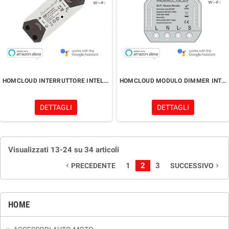
HOMCLOUD INTERRUTTORE INTELLIGENTE WIFI 10A
HOMCLOUD MODULO DIMMER INTELLIGENTE WIFI DA INCASSO
DETTAGLI
DETTAGLI
Visualizzati 13-24 su 34 articoli
1
2
3
PRECEDENTE
SUCCESSIVO
navigate_before
navigate_next
HOME