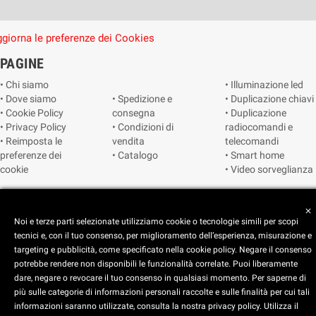
giorna le preferenze dei Cookies
PAGINE
• Chi siamo
• Illuminazione led
• Dove siamo
• Spedizione e
• Duplicazione chiavi
• Cookie Policy
consegna
• Duplicazione
• Privacy Policy
• Condizioni di
radiocomandi e
• Reimposta le
vendita
telecomandi
preferenze dei
• Catalogo
• Smart home
cookie
• Video sorveglianza
Copyright © 2025 CEART | Negozio di elettronica Torino
close
Noi e terze parti selezionate utilizziamo cookie o tecnologie simili per scopi
tecnici e, con il tuo consenso, per miglioramento dell’esperienza, misurazione e
targeting e pubblicità, come specificato nella cookie policy. Negare il consenso
potrebbe rendere non disponibili le funzionalità correlate. Puoi liberamente
dare, negare o revocare il tuo consenso in qualsiasi momento. Per saperne di
più sulle categorie di informazioni personali raccolte e sulle finalità per cui tali
x
C.E.A.R.T. Elettronica
informazioni saranno utilizzate, consulta la nostra privacy policy. Utilizza il