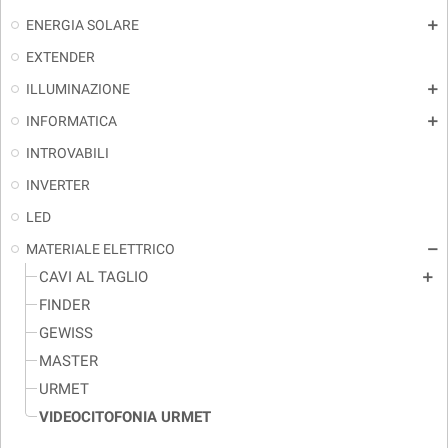
ENERGIA SOLARE
add
EXTENDER
ILLUMINAZIONE
add
INFORMATICA
add
INTROVABILI
INVERTER
LED
MATERIALE ELETTRICO
remove
CAVI AL TAGLIO
add
FINDER
GEWISS
MASTER
URMET
VIDEOCITOFONIA URMET