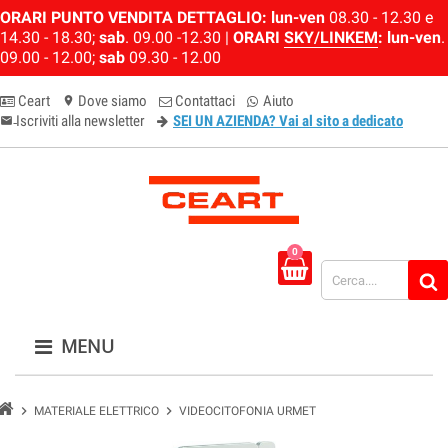
ORARI PUNTO VENDITA DETTAGLIO:
lun-ven
08.30 - 12.30 e
14.30 - 18.30;
sab
. 09.00 -12.30 |
ORARI
SKY/LINKEM
:
lun-ven
.
09.00 - 12.00;
sab
09.30 - 12.00
Ceart
Dove siamo
Contattaci
Aiuto
location_on
Iscriviti alla newsletter
SEI UN AZIENDA? Vai al sito a dedicato
email-newsletter
0
MENU
chevron_right
chevron_right
MATERIALE ELETTRICO
VIDEOCITOFONIA URMET