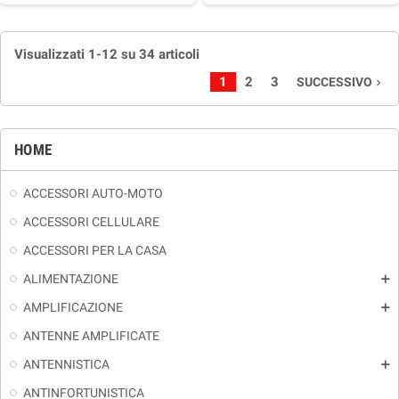
Visualizzati 1-12 su 34 articoli
1
2
3
SUCCESSIVO
navigate_next
HOME
ACCESSORI AUTO-MOTO
ACCESSORI CELLULARE
ACCESSORI PER LA CASA
ALIMENTAZIONE
add
AMPLIFICAZIONE
add
ANTENNE AMPLIFICATE
ANTENNISTICA
add
ANTINFORTUNISTICA