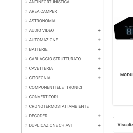
ANTINFORTUNISTICA
AREA CAMPER
ASTRONOMIA
AUDIO VIDEO
add
AUTOMAZIONE
add
BATTERIE
add
CABLAGGIO STRUTTURATO
add
CAVETTERIA
add
MODUL
CITOFONIA
add
COMPONENTI ELETTRONICI
CONVERTITORI
CRONOTERMOSTATI AMBIENTE
DECODER
add
Visualiz
DUPLICAZIONE CHIAVI
add