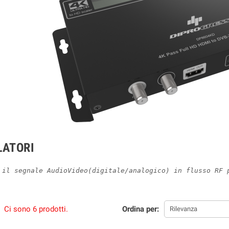
ATORI
 il segnale AudioVideo(digitale/analogico) in flusso RF 
Ci sono 6 prodotti.
Ordina per:
Rilevanza