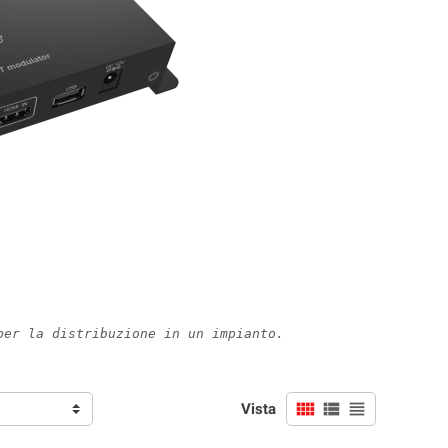
per la distribuzione in un impianto.
view_comfy
view_list
view_headline
Vista