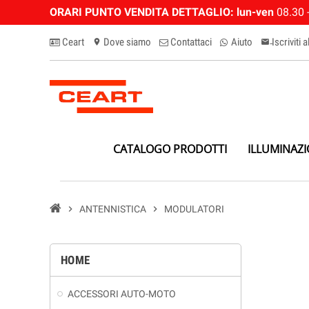
ORARI PUNTO VENDITA DETTAGLIO:
lun-ven
08.30 -
Ceart
Dove siamo
Contattaci
Aiuto
Iscriviti 
location_on
email-n
CATALOGO PRODOTTI
ILLUMINAZ
chevron_right
ANTENNISTICA
chevron_right
MODULATORI
HOME
ACCESSORI AUTO-MOTO