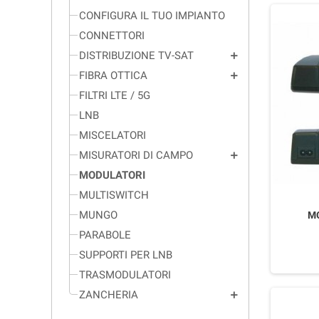
CONFIGURA IL TUO IMPIANTO
CONNETTORI
DISTRIBUZIONE TV-SAT
add
FIBRA OTTICA
add
FILTRI LTE / 5G
LNB
MISCELATORI
MISURATORI DI CAMPO
add
MODULATORI
MULTISWITCH
MUNGO
M
PARABOLE
SUPPORTI PER LNB
TRASMODULATORI
ZANCHERIA
add