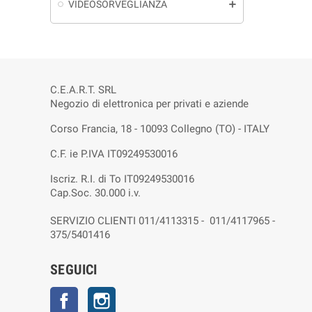
VIDEOSORVEGLIANZA
add
C.E.A.R.T. SRL
Negozio di elettronica per privati e aziende
Corso Francia, 18 - 10093 Collegno (TO) - ITALY
C.F. ie P.IVA IT09249530016
Iscriz. R.I. di To IT09249530016
Cap.Soc. 30.000 i.v.
SERVIZIO CLIENTI 011/4113315 - 011/4117965 -
375/5401416
SEGUICI
Facebook
Instagram