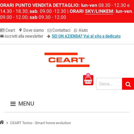
ORARI PUNTO VENDITA DETTAGLIO:
lun-ven
08.30 - 12.30 e
14.30 - 18.30;
sab
. 09.00 -12.30 |
ORARI
SKY/LINKEM
:
lun-ven
.
09.00 - 12.00;
sab
09.30 - 12.00
Ceart
Dove siamo
Contattaci
Aiuto
location_on
Iscriviti alla newsletter
SEI UN AZIENDA? Vai al sito a dedicato
email-newsletter
0
MENU
chevron_right
CEART Torino - Smart home evolution