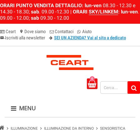
ORARI PUNTO VENDITA DETTAGLIO:
lun-ven
08.30 - 12.30 e
14.30 - 18.30;
sab
. 09.00 -12.30 |
ORARI
SKY/LINKEM
:
lun-ven
.
09.00 - 12.00;
sab
09.30 - 12.00
Ceart
Dove siamo
Contattaci
Aiuto
location_on
Iscriviti alla newsletter
SEI UN AZIENDA? Vai al sito a dedicato
email-newsletter
0
MENU
chevron_right
chevron_right
chevron_right
ILLUMINAZIONE
ILLUMINAZIONE DA INTERNO
SENSORISTICA