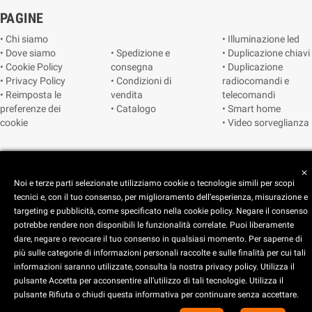
PAGINE
• Chi siamo
• Illuminazione led
• Dove siamo
• Spedizione e
• Duplicazione chiavi
• Cookie Policy
consegna
• Duplicazione
• Privacy Policy
• Condizioni di
radiocomandi e
• Reimposta le
vendita
telecomandi
preferenze dei
• Catalogo
• Smart home
cookie
• Video sorveglianza
Copyright © 2025 CEART | Negozio di elettronica Torino
close
Noi e terze parti selezionate utilizziamo cookie o tecnologie simili per scopi
tecnici e, con il tuo consenso, per miglioramento dell’esperienza, misurazione e
targeting e pubblicità, come specificato nella cookie policy. Negare il consenso
potrebbe rendere non disponibili le funzionalità correlate. Puoi liberamente
dare, negare o revocare il tuo consenso in qualsiasi momento. Per saperne di
più sulle categorie di informazioni personali raccolte e sulle finalità per cui tali
x
C.E.A.R.T. Elettronica
informazioni saranno utilizzate, consulta la nostra privacy policy. Utilizza il
4.5
star
star
star
star
star_half
pulsante Accetta per acconsentire all’utilizzo di tali tecnologie. Utilizza il
pulsante Rifiuta o chiudi questa informativa per continuare senza accettare.
Basato su
914
recensioni