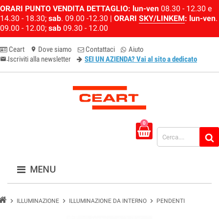
ORARI PUNTO VENDITA DETTAGLIO:
lun-ven
08.30 - 12.30 e
14.30 - 18.30;
sab
. 09.00 -12.30 |
ORARI
SKY/LINKEM
:
lun-ven
.
09.00 - 12.00;
sab
09.30 - 12.00
Ceart
Dove siamo
Contattaci
Aiuto
location_on
Iscriviti alla newsletter
SEI UN AZIENDA? Vai al sito a dedicato
email-newsletter
0
MENU
chevron_right
chevron_right
chevron_right
ILLUMINAZIONE
ILLUMINAZIONE DA INTERNO
PENDENTI