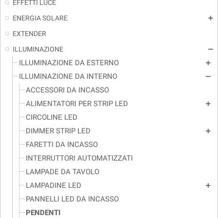
EFFETTI LUCE
ENERGIA SOLARE
add
EXTENDER
ILLUMINAZIONE
remove
ILLUMINAZIONE DA ESTERNO
add
ILLUMINAZIONE DA INTERNO
remove
ACCESSORI DA INCASSO
ALIMENTATORI PER STRIP LED
add
CIRCOLINE LED
DIMMER STRIP LED
add
FARETTI DA INCASSO
INTERRUTTORI AUTOMATIZZATI
LAMPADE DA TAVOLO
LAMPADINE LED
add
PANNELLI LED DA INCASSO
PENDENTI