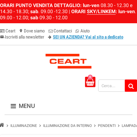
ORARI PUNTO VENDITA DETTAGLIO:
lun-ven
08.30 - 12.30 e
14.30 - 18.30;
sab
. 09.00 -12.30 |
ORARI
SKY/LINKEM
:
lun-ven
.
09.00 - 12.00;
sab
09.30 - 12.00
Ceart
Dove siamo
Contattaci
Aiuto
location_on
Iscriviti alla newsletter
SEI UN AZIENDA? Vai al sito a dedicato
email-newsletter
0
MENU
chevron_right
chevron_right
chevron_right
chevron_right
ILLUMINAZIONE
ILLUMINAZIONE DA INTERNO
PENDENTI
LAMPADA