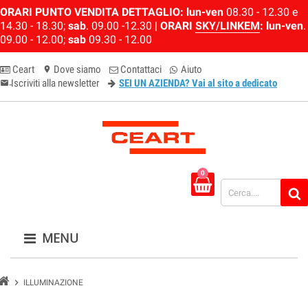
ORARI PUNTO VENDITA DETTAGLIO:
lun-ven
08.30 - 12.30 e
14.30 - 18.30;
sab
. 09.00 -12.30 |
ORARI
SKY/LINKEM
:
lun-ven
.
09.00 - 12.00;
sab
09.30 - 12.00
Ceart
Dove siamo
Contattaci
Aiuto
location_on
Iscriviti alla newsletter
SEI UN AZIENDA? Vai al sito a dedicato
email-newsletter
0
MENU
chevron_right
ILLUMINAZIONE