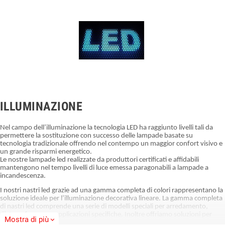
ILLUMINAZIONE
Nel campo dell’illuminazione la tecnologia LED ha raggiunto livelli tali da
permettere la sostituzione con successo delle lampade basate su
tecnologia tradizionale offrendo nel contempo un maggior confort visivo e
un grande risparmi energetico.
Le nostre lampade led realizzate da produttori certificati e affidabili
mantengono nel tempo livelli di luce emessa paragonabili a lampade a
incandescenza.
I nostri nastri led grazie ad una gamma completa di colori rappresentano la
soluzione ideale per l’illuminazione decorativa lineare. La gamma completa
di nastri led comprende una serie di modelli speciali per arredamento,
d’atmosfera e per applicazioni specifiche. Inoltre offriamo soluzioni per
Mostra di più
expand_more
illuminazione segna passo, sottopensile, ad incasso per cartongesso,