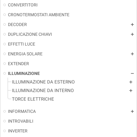
CONVERTITORI
CRONOTERMOSTATI AMBIENTE
DECODER
add
DUPLICAZIONE CHIAVI
add
EFFETTI LUCE
ENERGIA SOLARE
add
EXTENDER
ILLUMINAZIONE
remove
ILLUMINAZIONE DA ESTERNO
add
ILLUMINAZIONE DA INTERNO
add
TORCE ELETTRICHE
INFORMATICA
add
INTROVABILI
INVERTER