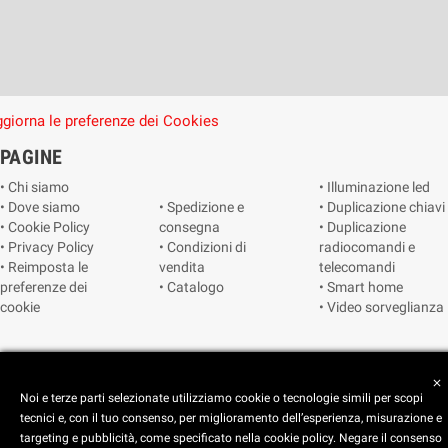
giorna le preferenze dei Cookies
PAGINE
• Chi siamo
• Illuminazione led
• Dove siamo
• Spedizione e
• Duplicazione chiavi
• Cookie Policy
consegna
• Duplicazione
• Privacy Policy
• Condizioni di
radiocomandi e
• Reimposta le
vendita
telecomandi
preferenze dei
• Catalogo
• Smart home
cookie
• Video sorveglianza
Copyright © 2025 CEART | Negozio di elettronica Torino
close
Noi e terze parti selezionate utilizziamo cookie o tecnologie simili per scopi
tecnici e, con il tuo consenso, per miglioramento dell’esperienza, misurazione e
targeting e pubblicità, come specificato nella cookie policy. Negare il consenso