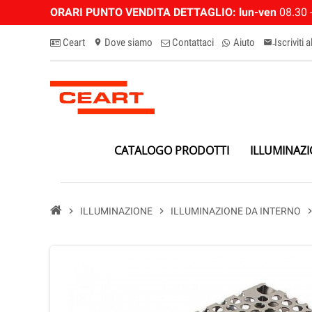
ORARI PUNTO VENDITA DETTAGLIO:
lun-ven
08.30 -
Ceart
Dove siamo
Contattaci
Aiuto
Iscriviti 
location_on
email-n
CATALOGO PRODOTTI
ILLUMINAZ
chevron_right
ILLUMINAZIONE
chevron_right
ILLUMINAZIONE DA INTERNO
chevron_