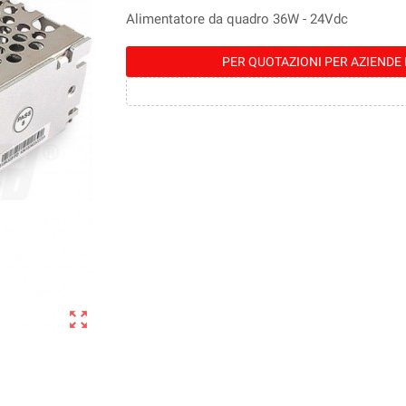
Alimentatore da quadro 36W - 24Vdc
PER QUOTAZIONI PER AZIENDE 
zoom_out_map