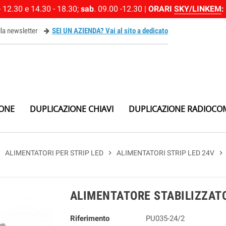
 12.30 e 14.30 - 18.30;
sab
. 09.00 -12.30 |
ORARI
SKY/LINKEM
:
alla newsletter
SEI UN AZIENDA? Vai al sito a dedicato
ewsletter
IONE
DUPLICAZIONE CHIAVI
DUPLICAZIONE RADIOCO
right
ALIMENTATORI PER STRIP LED
chevron_right
ALIMENTATORI STRIP LED 24V
chevron_right
ALIMENTATORE STABILIZZAT
Riferimento
PU035-24/2