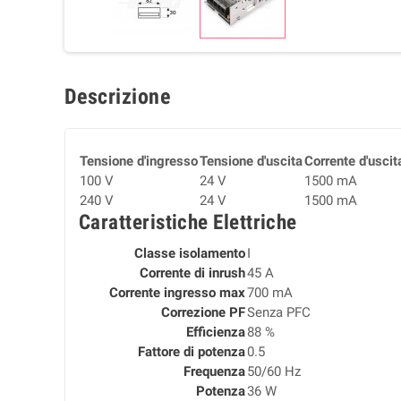
Descrizione
Tensione d'ingresso
Tensione d'uscita
Corrente d'uscit
100 V
24 V
1500 mA
240 V
24 V
1500 mA
Caratteristiche Elettriche
Classe isolamento
I
Corrente di inrush
45 A
Corrente ingresso max
700 mA
Correzione PF
Senza PFC
Efficienza
88 %
Fattore di potenza
0.5
Frequenza
50/60 Hz
Potenza
36 W