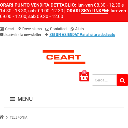
ORARI PUNTO VENDITA DETTAGLIO:
lun-ven
08.30 - 12.30 e
14.30 - 18.30;
sab
. 09.00 -12.30 |
ORARI
SKY/LINKEM
:
lun-ven
.
09.00 - 12.00;
sab
09.30 - 12.00
Ceart
Dove siamo
Contattaci
Aiuto
location_on
Iscriviti alla newsletter
SEI UN AZIENDA? Vai al sito a dedicato
email-newsletter
0
MENU
chevron_right
TELEFONIA