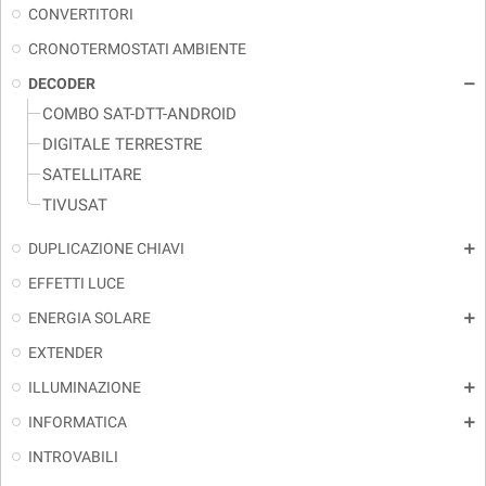
CONVERTITORI
CRONOTERMOSTATI AMBIENTE
DECODER
remove
COMBO SAT-DTT-ANDROID
DIGITALE TERRESTRE
SATELLITARE
TIVUSAT
DUPLICAZIONE CHIAVI
add
EFFETTI LUCE
ENERGIA SOLARE
add
EXTENDER
ILLUMINAZIONE
add
INFORMATICA
add
INTROVABILI