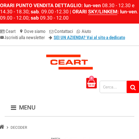
ORARI PUNTO VENDITA DETTAGLIO:
lun-ven
08.30 - 12.30 e
14.30 - 18.30;
sab
. 09.00 -12.30 |
ORARI
SKY/LINKEM
:
lun-ven
.
09.00 - 12.00;
sab
09.30 - 12.00
Ceart
Dove siamo
Contattaci
Aiuto
location_on
Iscriviti alla newsletter
SEI UN AZIENDA? Vai al sito a dedicato
email-newsletter
0
MENU
chevron_right
DECODER