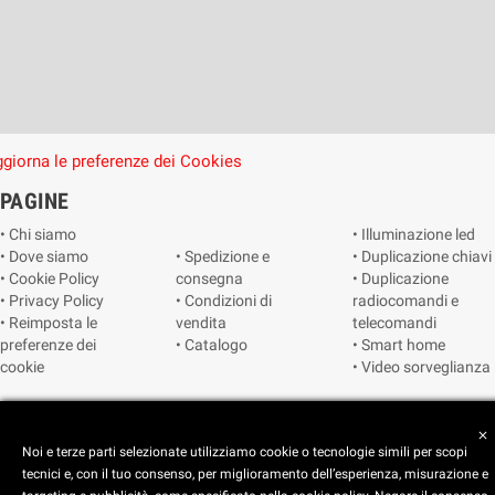
giorna le preferenze dei Cookies
PAGINE
• Chi siamo
• Illuminazione led
• Dove siamo
• Spedizione e
• Duplicazione chiavi
• Cookie Policy
consegna
• Duplicazione
• Privacy Policy
• Condizioni di
radiocomandi e
• Reimposta le
vendita
telecomandi
preferenze dei
• Catalogo
• Smart home
cookie
• Video sorveglianza
Copyright © 2025 CEART | Negozio di elettronica Torino
close
Noi e terze parti selezionate utilizziamo cookie o tecnologie simili per scopi
tecnici e, con il tuo consenso, per miglioramento dell’esperienza, misurazione e