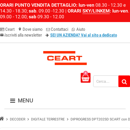
ORARI PUNTO VENDITA DETTAGLIO:
lun-ven
08.30 - 12.30 e
14.30 - 18.30;
sab
. 09.00 -12.30 |
ORARI
SKY/LINKEM
:
lun-ven
.
09.00 - 12.00;
sab
09.30 - 12.00
Ceart
Dove siamo
Contattaci
Aiuto
location_on
Iscriviti alla newsletter
SEI UN AZIENDA? Vai al sito a dedicato
email-newsletter
0
MENU
chevron_right
chevron_right
chevron_right
DECODER
DIGITALE TERRESTRE
DIPROGRESS DPT202SD SCART con D