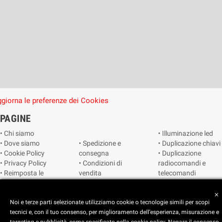
giorna le preferenze dei Cookies
PAGINE
• Chi siamo
• Illuminazione led
• Dove siamo
• Spedizione e
• Duplicazione chiavi
• Cookie Policy
consegna
• Duplicazione
• Privacy Policy
• Condizioni di
radiocomandi e
• Reimposta le
vendita
telecomandi
preferenze dei
• Catalogo
• Smart home
cookie
• Video sorveglianza
close
Noi e terze parti selezionate utilizziamo cookie o tecnologie simili per scopi
tecnici e, con il tuo consenso, per miglioramento dell’esperienza, misurazione e
Copyright © 2025 CEART | Negozio di elettronica Torino