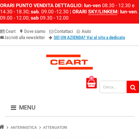
ORARI PUNTO VENDITA DETTAGLIO:
lun-ven
08.30 - 12.30 e
14.30 - 18.30;
sab
. 09.00 -12.30 |
ORARI
SKY/LINKEM
:
lun-ven
.
09.00 - 12.00;
sab
09.30 - 12.00
Ceart
Dove siamo
Contattaci
Aiuto
location_on
Iscriviti alla newsletter
SEI UN AZIENDA? Vai al sito a dedicato
email-newsletter
0
MENU
chevron_right
chevron_right
ANTENNISTICA
ATTENUATORI