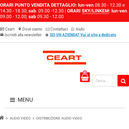
ORARI PUNTO VENDITA DETTAGLIO:
lun-ven
08.30 - 12.30 e
14.30 - 18.30;
sab
. 09.00 -12.30 |
ORARI
SKY/LINKEM
:
lun-ven
.
09.00 - 12.00;
sab
09.30 - 12.00
Ceart
Dove siamo
Contattaci
Aiuto
location_on
Iscriviti alla newsletter
SEI UN AZIENDA? Vai al sito a dedicato
email-newsletter
0
MENU
chevron_right
chevron_right
AUDIO VIDEO
DISTRIBUZIONE AUDIO VIDEO