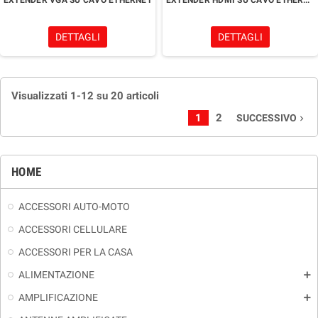
EXTENDER VGA SU CAVO ETHERNET
EXTENDER HDMI SU CAVO ETHERNET POE HDR
DETTAGLI
DETTAGLI
Visualizzati 1-12 su 20 articoli
1
2
SUCCESSIVO
navigate_next
HOME
ACCESSORI AUTO-MOTO
ACCESSORI CELLULARE
ACCESSORI PER LA CASA
ALIMENTAZIONE
add
AMPLIFICAZIONE
add