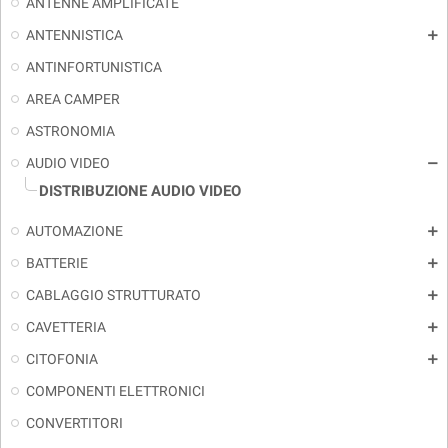
ANTENNE AMPLIFICATE
ANTENNISTICA
add
ANTINFORTUNISTICA
AREA CAMPER
ASTRONOMIA
AUDIO VIDEO
remove
DISTRIBUZIONE AUDIO VIDEO
AUTOMAZIONE
add
BATTERIE
add
CABLAGGIO STRUTTURATO
add
CAVETTERIA
add
CITOFONIA
add
COMPONENTI ELETTRONICI
CONVERTITORI