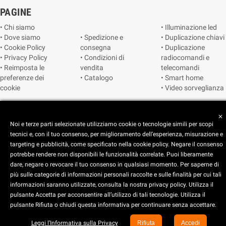
PAGINE
• Chi siamo
• Illuminazione led
• Dove siamo
• Spedizione e
• Duplicazione chiavi
• Cookie Policy
consegna
• Duplicazione
• Privacy Policy
• Condizioni di
radiocomandi e
• Reimposta le
vendita
telecomandi
preferenze dei
• Catalogo
• Smart home
cookie
• Video sorveglianza
Copyright © 2025 CEART | Negozio di elettronica Torino
close
Noi e terze parti selezionate utilizziamo cookie o tecnologie simili per scopi
tecnici e, con il tuo consenso, per miglioramento dell’esperienza, misurazione e
targeting e pubblicità, come specificato nella cookie policy. Negare il consenso
potrebbe rendere non disponibili le funzionalità correlate. Puoi liberamente
dare, negare o revocare il tuo consenso in qualsiasi momento. Per saperne di
più sulle categorie di informazioni personali raccolte e sulle finalità per cui tali
x
C.E.A.R.T. Elettronica
informazioni saranno utilizzate, consulta la nostra privacy policy. Utilizza il
4.5
star
star
star
star
star_half
pulsante Accetta per acconsentire all’utilizzo di tali tecnologie. Utilizza il
pulsante Rifiuta o chiudi questa informativa per continuare senza accettare.
Basato su
914
recensioni
Leggi l’Informativa sulla Privacy
Rifiuta
Accedi