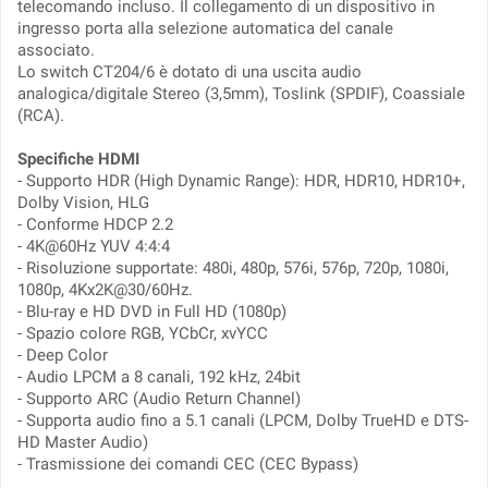
telecomando incluso. Il collegamento di un dispositivo in
ingresso porta alla selezione automatica del canale
associato.
Lo switch CT204/6 è dotato di una uscita audio
analogica/digitale Stereo (3,5mm), Toslink (SPDIF), Coassiale
(RCA).
Specifiche HDMI
- Supporto HDR (High Dynamic Range): HDR, HDR10, HDR10+,
Dolby Vision, HLG
- Conforme HDCP 2.2
- 4K@60Hz YUV 4:4:4
- Risoluzione supportate: 480i, 480p, 576i, 576p, 720p, 1080i,
1080p, 4Kx2K@30/60Hz.
- Blu-ray e HD DVD in Full HD (1080p)
- Spazio colore RGB, YCbCr, xvYCC
- Deep Color
- Audio LPCM a 8 canali, 192 kHz, 24bit
- Supporto ARC (Audio Return Channel)
- Supporta audio fino a 5.1 canali (LPCM, Dolby TrueHD e DTS-
HD Master Audio)
- Trasmissione dei comandi CEC (CEC Bypass)