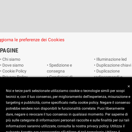
giorna le preferenze dei Cookies
PAGINE
• Chi siamo
• Illuminazione led
• Dove siamo
• Spedizione e
• Duplicazione chiavi
• Cookie Policy
consegna
• Duplicazione
• Privacy Policy
• Condizioni di
radiocomandi e
• Reimposta le
vendita
telecomandi
close
preferenze dei
• Catalogo
• Smart home
Noi e terze parti selezionate utilizziamo cookie o tecnologie simili per scopi
cookie
• Video sorveglianza
tecnici e, con il tuo consenso, per miglioramento dell’esperienza, misurazione e
targeting e pubblicità, come specificato nella cookie policy. Negare il consenso
potrebbe rendere non disponibili le funzionalità correlate. Puoi liberamente
Copyright © 2025 CEART | Negozio di elettronica Torino
dare, negare o revocare il tuo consenso in qualsiasi momento. Per saperne di
più sulle categorie di informazioni personali raccolte e sulle finalità per cui tali
x
C.E.A.R.T. Elettronica
informazioni saranno utilizzate, consulta la nostra privacy policy. Utilizza il