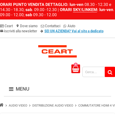
ORARI PUNTO VENDITA DETTAGLIO:
lun-ven
08.30 - 12.30 e
14.30 - 18.30;
sab
. 09.00 -12.30 |
ORARI
SKY/LINKEM
:
lun-ven
.
09.00 - 12.00;
sab
09.30 - 12.00
Ceart
Dove siamo
Contattaci
Aiuto
location_on
Iscriviti alla newsletter
SEI UN AZIENDA? Vai al sito a dedicato
email-newsletter
0
MENU
chevron_right
chevron_right
chevron_right
AUDIO VIDEO
DISTRIBUZIONE AUDIO VIDEO
COMMUTATORE HDMI 4 V