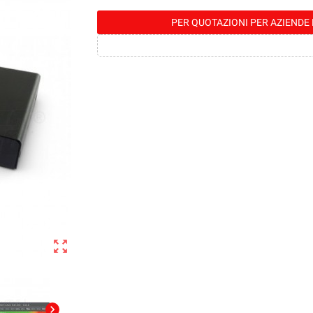
PER QUOTAZIONI PER AZIENDE 
zoom_out_map
chevron_right