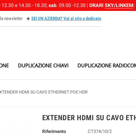
 12.30 e 14.30 - 18.30;
sab
. 09.00 -12.30 |
ORARI
SKY/LINKEM
:
alla newsletter
SEI UN AZIENDA? Vai al sito a dedicato
ewsletter
IONE
DUPLICAZIONE CHIAVI
DUPLICAZIONE RADIOCO
XTENDER HDMI SU CAVO ETHERNET POE HDR
EXTENDER HDMI SU CAVO ET
Riferimento
CT374/10/2