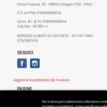
Corso Francia, 18 - 10093 Collegno (TO) - ITALY
C.F. ie P.IVA IT09249530016
Iscriz. R.I. di To IT09249530016
Cap.Soc. 30.000 i.v.
SERVIZIO CLIENTI 011/4113315 - 011/4117965 -
375/5401416
SEGUICI
Facebook
Instagram
Aggiorna le preferenze dei Cookies
PAGINE
• Chi siamo
• Dove siamo
Noi e terze parti selezionate utilizziamo cook
• Cookie Policy
targeting e pubblicità, come specificato nell