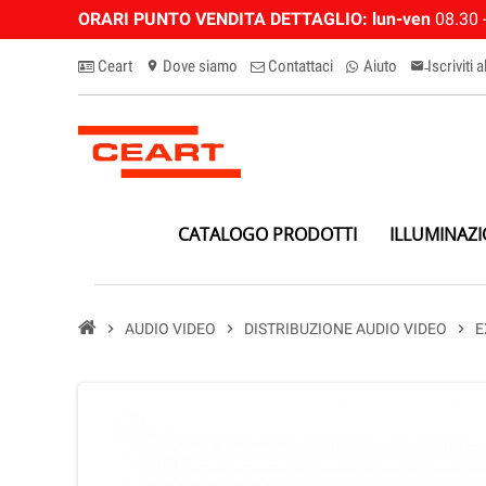
ORARI PUNTO VENDITA DETTAGLIO:
lun-ven
08.30 -
Ceart
Dove siamo
Contattaci
Aiuto
Iscriviti 
location_on
email-n
CATALOGO PRODOTTI
ILLUMINAZ
chevron_right
AUDIO VIDEO
chevron_right
DISTRIBUZIONE AUDIO VIDEO
chevron_right
E