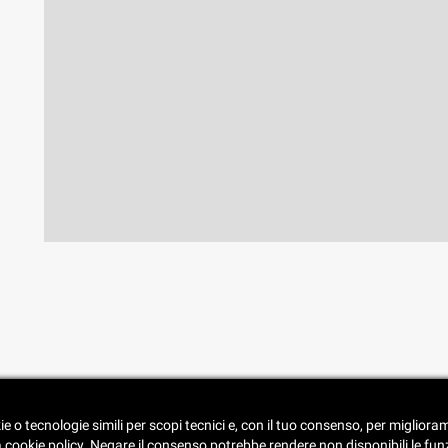
• Spedizione e consegna
ie o tecnologie simili per scopi tecnici e, con il tuo consenso, per miglior
• Condizioni di vendita
a cookie policy. Negare il consenso potrebbe rendere non disponibili le fun