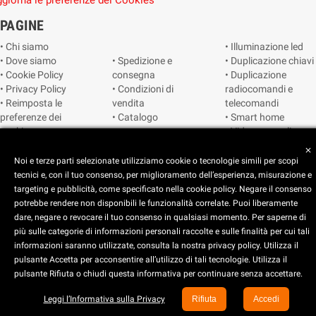
giorna le preferenze dei Cookies
PAGINE
• Chi siamo
• Illuminazione led
• Dove siamo
• Spedizione e
• Duplicazione chiavi
• Cookie Policy
consegna
• Duplicazione
• Privacy Policy
• Condizioni di
radiocomandi e
• Reimposta le
vendita
telecomandi
preferenze dei
• Catalogo
• Smart home
cookie
• Video sorveglianza
close
Noi e terze parti selezionate utilizziamo cookie o tecnologie simili per scopi
Copyright © 2025 CEART | Negozio di elettronica Torino
tecnici e, con il tuo consenso, per miglioramento dell’esperienza, misurazione e
targeting e pubblicità, come specificato nella cookie policy. Negare il consenso
potrebbe rendere non disponibili le funzionalità correlate. Puoi liberamente
dare, negare o revocare il tuo consenso in qualsiasi momento. Per saperne di
più sulle categorie di informazioni personali raccolte e sulle finalità per cui tali
x
C.E.A.R.T. Elettronica
informazioni saranno utilizzate, consulta la nostra privacy policy. Utilizza il
4.5
star
star
star
star
star_half
pulsante Accetta per acconsentire all’utilizzo di tali tecnologie. Utilizza il
pulsante Rifiuta o chiudi questa informativa per continuare senza accettare.
Basato su
914
recensioni
Leggi l’Informativa sulla Privacy
Rifiuta
Accedi