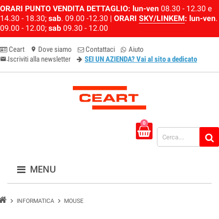
ORARI PUNTO VENDITA DETTAGLIO:
lun-ven
08.30 - 12.30 e
14.30 - 18.30;
sab
. 09.00 -12.30 |
ORARI
SKY/LINKEM
:
lun-ven
.
09.00 - 12.00;
sab
09.30 - 12.00
Ceart
Dove siamo
Contattaci
Aiuto
location_on
Iscriviti alla newsletter
SEI UN AZIENDA? Vai al sito a dedicato
email-newsletter
0
MENU
chevron_right
chevron_right
INFORMATICA
MOUSE