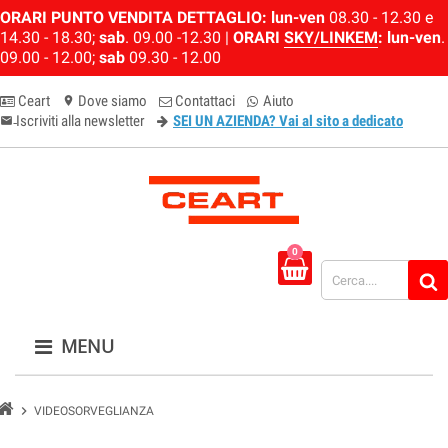
ORARI PUNTO VENDITA DETTAGLIO:
lun-ven
08.30 - 12.30 e
14.30 - 18.30;
sab
. 09.00 -12.30 |
ORARI
SKY/LINKEM
:
lun-ven
.
09.00 - 12.00;
sab
09.30 - 12.00
Ceart
Dove siamo
Contattaci
Aiuto
location_on
Iscriviti alla newsletter
SEI UN AZIENDA? Vai al sito a dedicato
email-newsletter
0
MENU
chevron_right
VIDEOSORVEGLIANZA