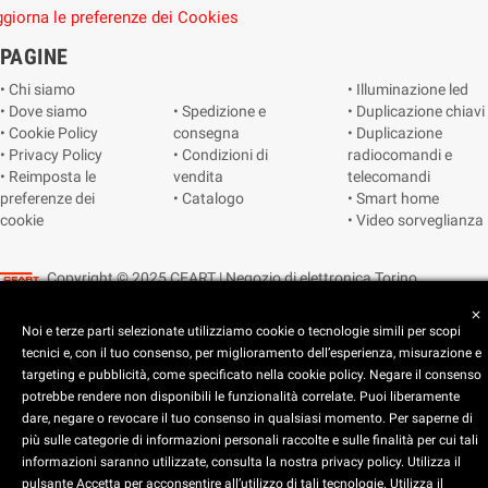
giorna le preferenze dei Cookies
PAGINE
• Chi siamo
• Illuminazione led
• Dove siamo
• Spedizione e
• Duplicazione chiavi
• Cookie Policy
consegna
• Duplicazione
• Privacy Policy
• Condizioni di
radiocomandi e
• Reimposta le
vendita
telecomandi
preferenze dei
• Catalogo
• Smart home
cookie
• Video sorveglianza
Copyright © 2025 CEART | Negozio di elettronica Torino
close
Noi e terze parti selezionate utilizziamo cookie o tecnologie simili per scopi
tecnici e, con il tuo consenso, per miglioramento dell’esperienza, misurazione e
targeting e pubblicità, come specificato nella cookie policy. Negare il consenso
potrebbe rendere non disponibili le funzionalità correlate. Puoi liberamente
dare, negare o revocare il tuo consenso in qualsiasi momento. Per saperne di
più sulle categorie di informazioni personali raccolte e sulle finalità per cui tali
x
C.E.A.R.T. Elettronica
informazioni saranno utilizzate, consulta la nostra privacy policy. Utilizza il
4.5
star
star
star
star
star_half
pulsante Accetta per acconsentire all’utilizzo di tali tecnologie. Utilizza il