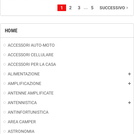
…
1
2
3
5
SUCCESSIVO
navigate_next
HOME
ACCESSORI AUTO-MOTO
ACCESSORI CELLULARE
ACCESSORI PER LA CASA
ALIMENTAZIONE
add
AMPLIFICAZIONE
add
ANTENNE AMPLIFICATE
ANTENNISTICA
add
ANTINFORTUNISTICA
AREA CAMPER
ASTRONOMIA