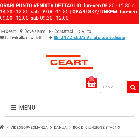
ORARI PUNTO VENDITA DETTAGLIO:
lun-ven
08.30 - 12.30 e
14.30 - 18.30;
sab
. 09.00 -12.30 |
ORARI
SKY/LINKEM
:
lun-ven
.
09.00 - 12.00;
sab
09.30 - 12.00
Ceart
Dove siamo
Contattaci
Aiuto
location_on
Iscriviti alla newsletter
SEI UN AZIENDA? Vai al sito a dedicato
email-newsletter
0
MENU
chevron_right
chevron_right
chevron_right
VIDEOSORVEGLIANZA
DAHUA
BOX DI GIUNZIONE STAGNO