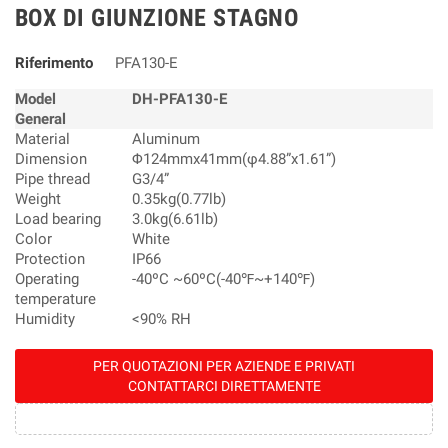
BOX DI GIUNZIONE STAGNO
Riferimento
PFA130-E
Model
DH-PFA130-E
General
Material
Aluminum
Dimension
Φ124mmx41mm(φ4.88”x1.61”)
Pipe thread
G3/4”
Weight
0.35kg(0.77lb)
Load bearing
3.0kg(6.61lb)
Color
White
Protection
IP66
Operating
-40ºC ~60ºC(-40℉~+140℉)
temperature
Humidity
<90% RH
PER QUOTAZIONI PER AZIENDE E PRIVATI
CONTATTARCI DIRETTAMENTE