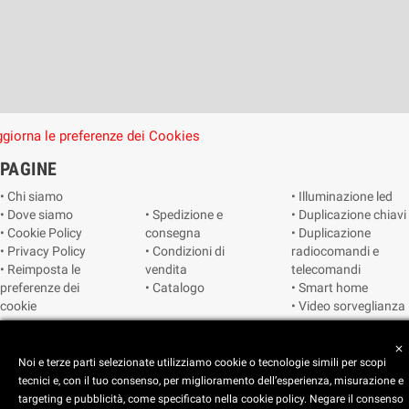
giorna le preferenze dei Cookies
PAGINE
• Chi siamo
• Illuminazione led
• Dove siamo
• Spedizione e
• Duplicazione chiavi
• Cookie Policy
consegna
• Duplicazione
• Privacy Policy
• Condizioni di
radiocomandi e
• Reimposta le
vendita
telecomandi
preferenze dei
• Catalogo
• Smart home
cookie
• Video sorveglianza
close
Copyright © 2025 CEART | Negozio di elettronica Torino
Noi e terze parti selezionate utilizziamo cookie o tecnologie simili per scopi
tecnici e, con il tuo consenso, per miglioramento dell’esperienza, misurazione e
targeting e pubblicità, come specificato nella cookie policy. Negare il consenso