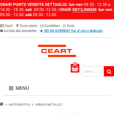
ORARI PUNTO VENDITA DETTAGLIO:
lun-ven
08.30 - 12.30 e
14.30 - 18.30;
sab
. 09.00 -12.30 |
ORARI
SKY/LINKEM
:
lun-ven
.
09.00 - 12.00;
sab
09.30 - 12.00
Ceart
Dove siamo
Contattaci
Aiuto
location_on
Iscriviti alla newsletter
SEI UN AZIENDA? Vai al sito a dedicato
email-newsletter
0
MENU
chevron_right
chevron_right
ANTENNISTICA
ARMADI METALLICI