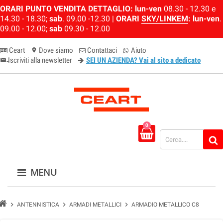
ORARI PUNTO VENDITA DETTAGLIO:
lun-ven
08.30 - 12.30 e
14.30 - 18.30;
sab
. 09.00 -12.30 |
ORARI
SKY/LINKEM
:
lun-ven
.
09.00 - 12.00;
sab
09.30 - 12.00
Ceart
Dove siamo
Contattaci
Aiuto
location_on
Iscriviti alla newsletter
SEI UN AZIENDA? Vai al sito a dedicato
email-newsletter
0
MENU
chevron_right
chevron_right
chevron_right
ANTENNISTICA
ARMADI METALLICI
ARMADIO METALLICO C8