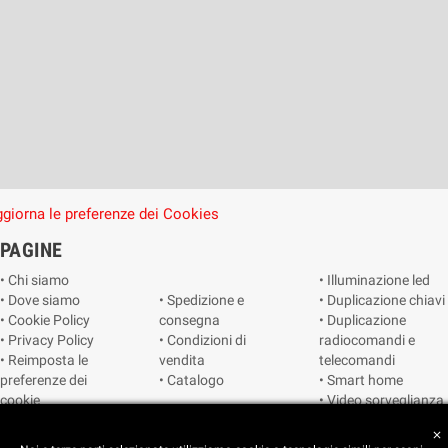
giorna le preferenze dei Cookies
PAGINE
• Chi siamo
• Illuminazione led
• Dove siamo
• Spedizione e
• Duplicazione chiavi
• Cookie Policy
consegna
• Duplicazione
• Privacy Policy
• Condizioni di
radiocomandi e
• Reimposta le
vendita
telecomandi
preferenze dei
• Catalogo
• Smart home
cookie
• Video sorveglianza
close