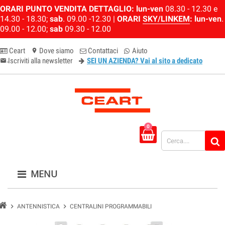
ORARI PUNTO VENDITA DETTAGLIO:
lun-ven
08.30 - 12.30 e
14.30 - 18.30;
sab
. 09.00 -12.30 |
ORARI
SKY/LINKEM
:
lun-ven
.
09.00 - 12.00;
sab
09.30 - 12.00
Ceart
Dove siamo
Contattaci
Aiuto
location_on
Iscriviti alla newsletter
SEI UN AZIENDA? Vai al sito a dedicato
email-newsletter
0
MENU
chevron_right
chevron_right
ANTENNISTICA
CENTRALINI PROGRAMMABILI