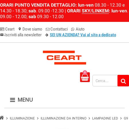
ORARI PUNTO VENDITA DETTAGLIO:
lun-ven
08.30 - 12.30 e
14.30 - 18.30;
sab
. 09.00 -12.30 |
ORARI
SKY/LINKEM
:
lun-ven
.
09.00 - 12.00;
sab
09.30 - 12.00
Ceart
Dove siamo
Contattaci
Aiuto
location_on
Iscriviti alla newsletter
SEI UN AZIENDA? Vai al sito a dedicato
email-newsletter
0
MENU
chevron_right
chevron_right
chevron_right
chevron_right
ILLUMINAZIONE
ILLUMINAZIONE DA INTERNO
LAMPADINE LED
G9