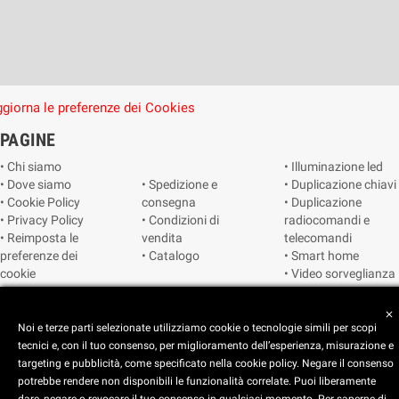
giorna le preferenze dei Cookies
PAGINE
• Chi siamo
• Illuminazione led
• Dove siamo
• Spedizione e
• Duplicazione chiavi
• Cookie Policy
consegna
• Duplicazione
• Privacy Policy
• Condizioni di
radiocomandi e
• Reimposta le
vendita
telecomandi
preferenze dei
• Catalogo
• Smart home
cookie
• Video sorveglianza
close
Copyright © 2025 CEART | Negozio di elettronica Torino
Noi e terze parti selezionate utilizziamo cookie o tecnologie simili per scopi
tecnici e, con il tuo consenso, per miglioramento dell’esperienza, misurazione e
targeting e pubblicità, come specificato nella cookie policy. Negare il consenso
potrebbe rendere non disponibili le funzionalità correlate. Puoi liberamente