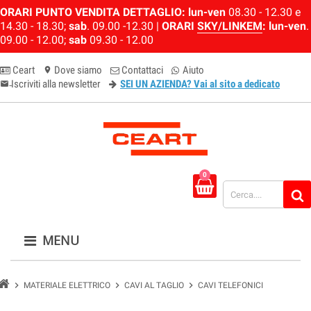
ORARI PUNTO VENDITA DETTAGLIO:
lun-ven
08.30 - 12.30 e
14.30 - 18.30;
sab
. 09.00 -12.30 |
ORARI
SKY/LINKEM
:
lun-ven
.
09.00 - 12.00;
sab
09.30 - 12.00
Ceart
Dove siamo
Contattaci
Aiuto
location_on
Iscriviti alla newsletter
SEI UN AZIENDA? Vai al sito a dedicato
email-newsletter
0
MENU
chevron_right
chevron_right
chevron_right
MATERIALE ELETTRICO
CAVI AL TAGLIO
CAVI TELEFONICI