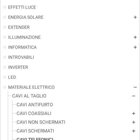
EFFETTI LUCE
ENERGIA SOLARE
add
EXTENDER
ILLUMINAZIONE
add
INFORMATICA
add
INTROVABILI
INVERTER
LED
MATERIALE ELETTRICO
remove
CAVI AL TAGLIO
remove
CAVI ANTIFURTO
CAVI COASSIALI
add
CAVI NON SCHERMATI
add
CAVI SCHERMATI
add
CAVI TELEFONICI