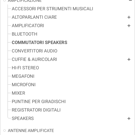
AMPLIFICAZIONE
remove
ACCESSORI PER STRUMENTI MUSICALI
ALTOPARLANTI CIARE
add
AMPLIFICATORI
add
BLUETOOTH
COMMUTATORI SPEAKERS
CONVERTITORI AUDIO
CUFFIE & AURICOLARI
add
HI-FI STEREO
MEGAFONI
MICROFONI
MIXER
PUNTINE PER GIRADISCHI
REGISTRATORI DIGITALI
SPEAKERS
add
ANTENNE AMPLIFICATE