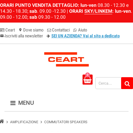
ORARI PUNTO VENDITA DETTAGLIO:
lun-ven
08.30 - 12.30 e
14.30 - 18.30;
sab
. 09.00 -12.30 |
ORARI
SKY/LINKEM
:
lun-ven
.
09.00 - 12.00;
sab
09.30 - 12.00
Ceart
Dove siamo
Contattaci
Aiuto
location_on
Iscriviti alla newsletter
SEI UN AZIENDA? Vai al sito a dedicato
email-newsletter
0
MENU
chevron_right
chevron_right
AMPLIFICAZIONE
COMMUTATORI SPEAKERS