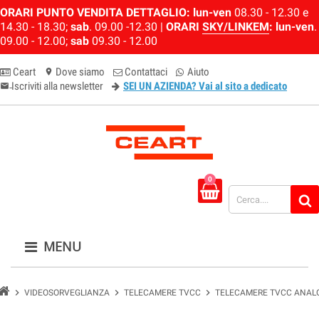
ORARI PUNTO VENDITA DETTAGLIO:
lun-ven
08.30 - 12.30 e
14.30 - 18.30;
sab
. 09.00 -12.30 |
ORARI
SKY/LINKEM
:
lun-ven
.
09.00 - 12.00;
sab
09.30 - 12.00
Ceart
Dove siamo
Contattaci
Aiuto
location_on
Iscriviti alla newsletter
SEI UN AZIENDA? Vai al sito a dedicato
email-newsletter
0
MENU
chevron_right
chevron_right
chevron_right
VIDEOSORVEGLIANZA
TELECAMERE TVCC
TELECAMERE TVCC ANAL