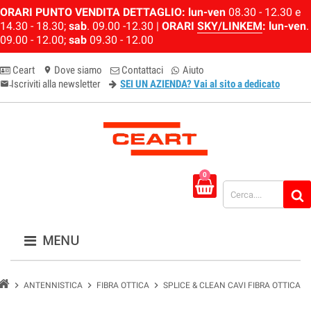
ORARI PUNTO VENDITA DETTAGLIO:
lun-ven
08.30 - 12.30 e
14.30 - 18.30;
sab
. 09.00 -12.30 |
ORARI
SKY/LINKEM
:
lun-ven
.
09.00 - 12.00;
sab
09.30 - 12.00
Ceart
Dove siamo
Contattaci
Aiuto
location_on
Iscriviti alla newsletter
SEI UN AZIENDA? Vai al sito a dedicato
email-newsletter
0
MENU
chevron_right
chevron_right
chevron_right
ANTENNISTICA
FIBRA OTTICA
SPLICE & CLEAN CAVI FIBRA OTTICA