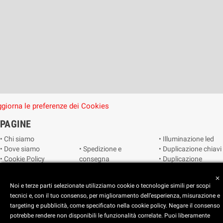
giorna le preferenze dei Cookies
PAGINE
• Chi siamo
• Illuminazione led
• Dove siamo
• Spedizione e
• Duplicazione chiavi
• Cookie Policy
consegna
• Duplicazione
• Privacy Policy
• Condizioni di
radiocomandi e
• Reimposta le
vendita
telecomandi
close
Noi e terze parti selezionate utilizziamo cookie o tecnologie simili per scopi
preferenze dei
• Catalogo
• Smart home
tecnici e, con il tuo consenso, per miglioramento dell’esperienza, misurazione e
cookie
• Video sorveglianza
targeting e pubblicità, come specificato nella cookie policy. Negare il consenso
potrebbe rendere non disponibili le funzionalità correlate. Puoi liberamente