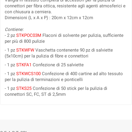
Valigia in tessuto completa di accessori per la pulizia di
connettori per fibra ottica, resistente agli agenti atmosferici e
con chiusura a cerniera.
Dimensioni (L x A x P) : 20cm x 12cm x 12cm
Contiene:
- 2 pz
STKPOC03M
Flaconi di solvente per pulizia, sufficiente
per più di 800 pulizie
- 1 pz
STKWFW
Vaschetta contenente 90 pz di salviette
(5x10cm) per la pulizia di fibre e connettori
- 1 pz
STKFA1
Confezione di 25 salviette
- 1 pz
STKWCS100
Confezione di 400 cartine ad alto tessuto
per la pulizia di terminazioni e ponticelli
- 1 pz
STKS25
Confezione di 50 stick per la pulizia di
connettori SC, FC, ST di 2,5mm