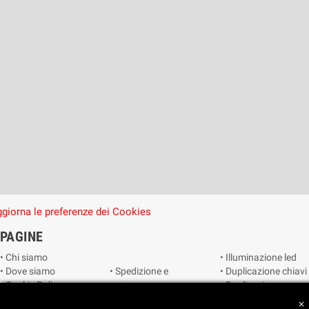
giorna le preferenze dei Cookies
PAGINE
• Chi siamo
• Illuminazione led
• Dove siamo
• Spedizione e
• Duplicazione chiavi
• Cookie Policy
consegna
• Duplicazione
• Privacy Policy
• Condizioni di
radiocomandi e
close