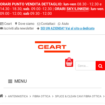
ORARI PUNTO VENDITA DETTAGLIO:
lun-ven
08.30 - 12.30 e
14.30 - 18.30;
sab
. 09.00 -12.30 |
ORARI
SKY/LINKEM
:
lun-ven
.
09.00 - 12.00;
sab
09.30 - 12.00
Ceart
Dove siamo
Contattaci
Aiuto
location_on
Iscriviti alla newsletter
SEI UN AZIENDA? Vai al sito a dedicato
email-newsletter
0
MENU
chevron_right
chevron_right
chevron_right
chevron_ri
ANTENNISTICA
FIBRA OTTICA
SPLICE & CLEAN CAVI FIBRA OTTICA