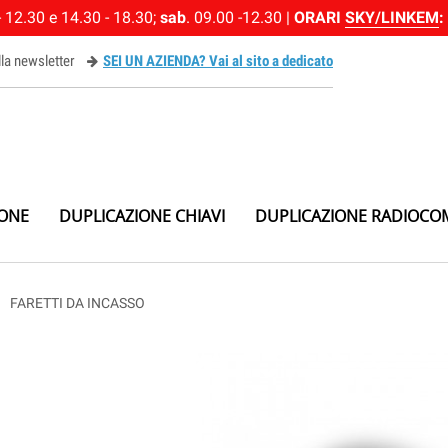
 12.30 e 14.30 - 18.30;
sab
. 09.00 -12.30 |
ORARI
SKY/LINKEM
:
alla newsletter
SEI UN AZIENDA? Vai al sito a dedicato
ewsletter
IONE
DUPLICAZIONE CHIAVI
DUPLICAZIONE RADIOCO
right
FARETTI DA INCASSO