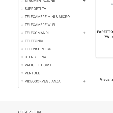
STRUMENTAZIONE
add
SUPPORTI TV
TELECAMERE MINI & MICRO
TELECAMERE Wi-Fi
FARETTO 
TELECOMANDI
add
7W -
TELEFONIA
TELEVISORI LCD
UTENSILERIA
VALIGIE E BORSE
VENTOLE
Visualiz
VIDEOSORVEGLIANZA
add
C.E.A.R.T. SRL