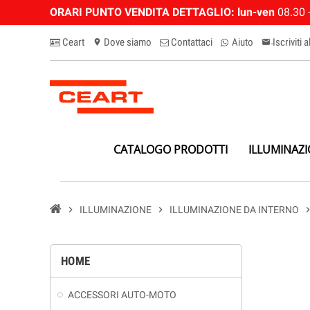
ORARI PUNTO VENDITA DETTAGLIO:
lun-ven
08.30 -
Ceart
Dove siamo
Contattaci
Aiuto
Iscriviti 
location_on
email-n
CATALOGO PRODOTTI
ILLUMINAZ
chevron_right
ILLUMINAZIONE
chevron_right
ILLUMINAZIONE DA INTERNO
chevron_
HOME
ACCESSORI AUTO-MOTO