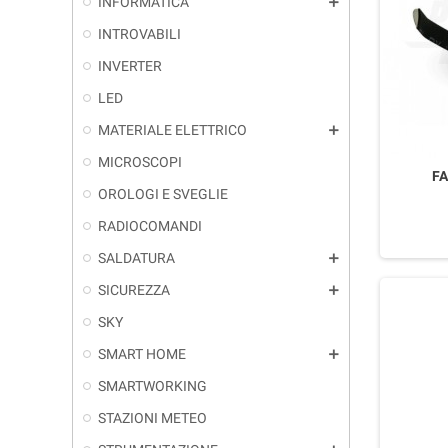
INFORMATICA
add
INTROVABILI
INVERTER
LED
MATERIALE ELETTRICO
add
MICROSCOPI
F
OROLOGI E SVEGLIE
RADIOCOMANDI
SALDATURA
add
SICUREZZA
add
SKY
SMART HOME
add
SMARTWORKING
STAZIONI METEO