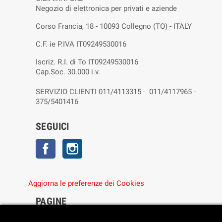
Negozio di elettronica per privati e aziende
Corso Francia, 18 - 10093 Collegno (TO) - ITALY
C.F. ie P.IVA IT09249530016
Iscriz. R.I. di To IT09249530016
Cap.Soc. 30.000 i.v.
SERVIZIO CLIENTI 011/4113315 - 011/4117965 -
375/5401416
SEGUICI
Facebook
Instagram
Aggiorna le preferenze dei Cookies
PAGINE
• Chi siamo