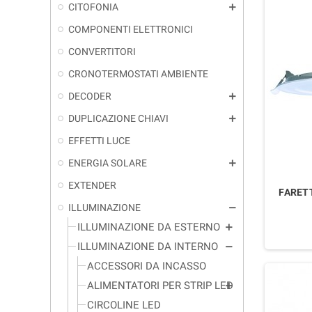
CITOFONIA
add
COMPONENTI ELETTRONICI
CONVERTITORI
CRONOTERMOSTATI AMBIENTE
DECODER
add
DUPLICAZIONE CHIAVI
add
EFFETTI LUCE
ENERGIA SOLARE
add
EXTENDER
FARET
ILLUMINAZIONE
remove
ILLUMINAZIONE DA ESTERNO
add
ILLUMINAZIONE DA INTERNO
remove
ACCESSORI DA INCASSO
ALIMENTATORI PER STRIP LED
add
CIRCOLINE LED