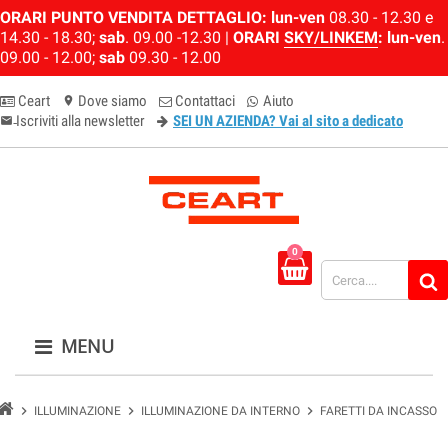
ORARI PUNTO VENDITA DETTAGLIO:
lun-ven
08.30 - 12.30 e
14.30 - 18.30;
sab
. 09.00 -12.30 |
ORARI
SKY/LINKEM
:
lun-ven
.
09.00 - 12.00;
sab
09.30 - 12.00
Ceart
Dove siamo
Contattaci
Aiuto
location_on
Iscriviti alla newsletter
SEI UN AZIENDA? Vai al sito a dedicato
email-newsletter
0
MENU
chevron_right
chevron_right
chevron_right
ILLUMINAZIONE
ILLUMINAZIONE DA INTERNO
FARETTI DA INCASSO