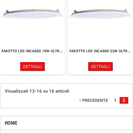
FARETTO LED INCASSO 18W ULTRA SLIM - FORO 210MM - LUCE 3000K-4200K-6500K
FARETTO LED INCASSO 23W ULTRA SLIM - FORO 280MM - LUCE 3000K-4200K-6500K
DETTAGLI
DETTAGLI
Visualizzati 13-16 su 16 articoli
1
2
PRECEDENTE
navigate_before
HOME