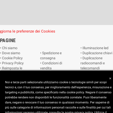
giorna le preferenze dei Cookies
PAGINE
• Chi siamo
• Illuminazione led
• Dove siamo
• Spedizione e
• Duplicazione chiavi
• Cookie Policy
consegna
• Duplicazione
• Privacy Policy
• Condizioni di
radiocomandi e
• Reimposta le
vendita
telecomandi
preferenze dei
• Catalogo
• Smart home
cookie
• Video sorveglianza
close
Noi e terze parti selezionate utilizziamo cookie o tecnologie simili per scopi
tecnici e, con il tuo consenso, per miglioramento dell’esperienza, misurazione e
Copyright © 2025 CEART | Negozio di elettronica Torino
targeting e pubblicità, come specificato nella cookie policy. Negare il consenso
potrebbe rendere non disponibili le funzionalità correlate. Puoi liberamente
dare, negare o revocare il tuo consenso in qualsiasi momento. Per saperne di
più sulle categorie di informazioni personali raccolte e sulle finalità per cui tali
x
C.E.A.R.T. Elettronica
informazioni saranno utilizzate, consulta la nostra privacy policy. Utilizza il