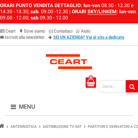
ORARI PUNTO VENDITA DETTAGLIO:
lun-ven
08.30 - 12.30 e
14.30 - 18.30;
sab
. 09.00 -12.30 |
ORARI
SKY/LINKEM
:
lun-ven
.
09.00 - 12.00;
sab
09.30 - 12.00
Ceart
Dove siamo
Contattaci
Aiuto
location_on
Iscriviti alla newsletter
SEI UN AZIENDA? Vai al sito a dedicato
email-newsletter
0
MENU
chevron_right
chevron_right
chevron_right
ANTENNISTICA
DISTRIBUZIONE TV-SAT
PARTITORI E DERIVATORI A 