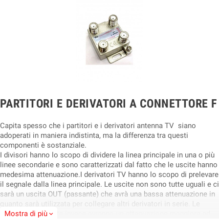
PARTITORI E DERIVATORI A CONNETTORE F
Capita spesso che i partitori e i derivatori antenna TV siano
adoperati in maniera indistinta, ma la differenza tra questi
componenti è sostanziale.
I divisori hanno lo scopo di dividere la linea principale in una o più
linee secondarie e sono caratterizzati dal fatto che le uscite hanno
medesima attenuazione.I derivatori TV hanno lo scopo di prelevare
il segnale dalla linea principale. Le uscite non sono tutte uguali e ci
sarà un uscita OUT (passante) che avrà una bassa attenuazione in
quanto sarà utilizzata per collegare altri derivatori in serie. Le
uscite TAP derivate invece avranno un attenuazione maggiore ad
Mostra di più
expand_more